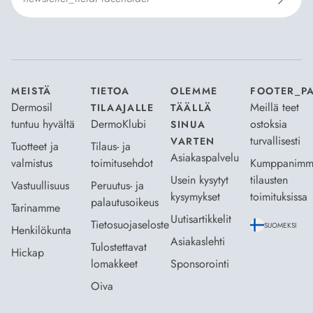
Hyväksyn
Tilaus- ja toimitusehdot
ja
Tietosuojaselosteen
.
*
MEISTÄ
TIETOA
OLEMME
FOOTER_P
Dermosil
Meillä teet
TILAAJALLE
TÄÄLLÄ
tuntuu hyvältä
DermoKlubi
ostoksia
SINUA
turvallisesti
VARTEN
Tuotteet ja
Tilaus- ja
Asiakaspalvelu
valmistus
toimitusehdot
Kumppanimm
Usein kysytyt
tilausten
Vastuullisuus
Peruutus- ja
kysymykset
toimituksissa
palautusoikeus
Tarinamme
Uutisartikkelit
Tietosuojaseloste
SUOMEKSI
Henkilökunta
Asiakaslehti
Tulostettavat
Hickap
lomakkeet
Sponsorointi
Oiva