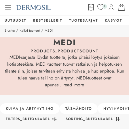
0
UUTUUDET
BESTSELLERIT
TUOTESARJAT
KASVOT
/
/
Etusivu
Kaikki tuotteet
MEDI
MEDI
PRODUCTS_PRODUCTSCOUNT
MEDI-sarjasta löydät tuotteita, jotka pitäisi löytyä jokaisen
kotiapteekista. MEDI-tuotteet tuovat ratkaisun ja helpotuksen
tilanteisiin, joissa tarvitaan erityistä hoivaa ja huolenpitoa. Kun
tulee haava tai iho on ärtynyt, MEDI-tuotteet ovat
apunasi.
read_more
KUIVA JA ÄRTYNYT IHO
TÄSMÄHOITO
HYVINVOINT
FILTERS_BUTTONLABEL
SORTING_BUTTONLABEL