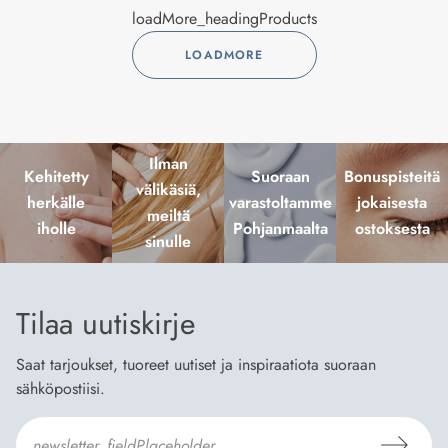
loadMore_headingProducts
LOADMORE
Ilman
Kehitetty
Suoraan
Bonuspisteitä
välikäsiä,
herkälle
varastoltamme
jokaisesta
meiltä
iholle
Pohjanmaalta
ostoksesta
sinulle
Tilaa uutiskirje
Saat tarjoukset, tuoreet uutiset ja inspiraatiota suoraan
sähköpostiisi.