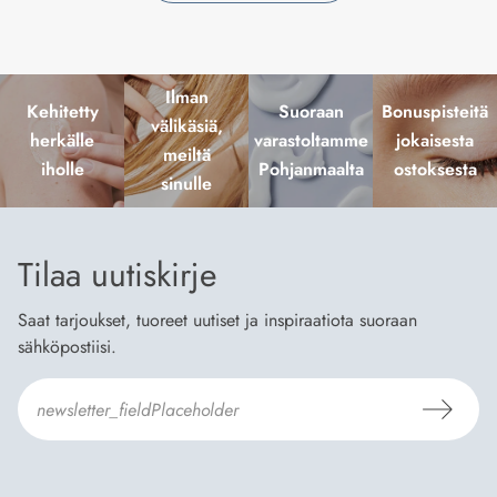
Ilman
Kehitetty
Suoraan
Bonuspisteitä
välikäsiä,
herkälle
varastoltamme
jokaisesta
meiltä
iholle
Pohjanmaalta
ostoksesta
sinulle
Tilaa uutiskirje
Saat tarjoukset, tuoreet uutiset ja inspiraatiota suoraan
sähköpostiisi.
Hyväksyn
Tilaus- ja toimitusehdot
ja
Tietosuojaselosteen
.
*