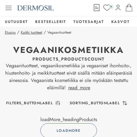
0
UUTUUDET
BESTSELLERIT
TUOTESARJAT
KASVOT
/
/
Etusivu
Kaikki tuotteet
Vegaanituotteet
VEGAANIKOSMETIIKKA
PRODUCTS_PRODUCTSCOUNT
Vegaanituotteet, vegaanikosmetiikka ja vegaaniset ihonhoito-,
hiustenhoito- ja meikkituotteet eivät sisällä mitään eläinperäisiä
ainesosia. Vegaanista kosmetiikka ei ole myöskään testattu
eläimillä!
read_more
FILTERS_BUTTONLABEL
SORTING_BUTTONLABEL
loadMore_headingProducts
LOADMORE