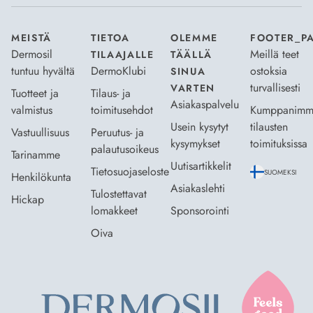
MEISTÄ
TIETOA
OLEMME
FOOTER_P
Dermosil
Meillä teet
TILAAJALLE
TÄÄLLÄ
tuntuu hyvältä
DermoKlubi
ostoksia
SINUA
turvallisesti
VARTEN
Tuotteet ja
Tilaus- ja
Asiakaspalvelu
valmistus
toimitusehdot
Kumppanimm
Usein kysytyt
tilausten
Vastuullisuus
Peruutus- ja
kysymykset
toimituksissa
palautusoikeus
Tarinamme
Uutisartikkelit
Tietosuojaseloste
SUOMEKSI
Henkilökunta
Asiakaslehti
Tulostettavat
Hickap
lomakkeet
Sponsorointi
Oiva