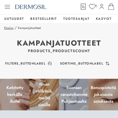
0
UUTUUDET
BESTSELLERIT
TUOTESARJAT
KASVOT
/
Etusivu
Kampanjatuotteet
KAMPANJATUOTTEET
PRODUCTS_PRODUCTSCOUNT
FILTERS_BUTTONLABEL
SORTING_BUTTONLABEL
Ilman
Kehitetty
Suoraan
Bonuspisteitä
välikäsiä,
herkälle
varastoltamme
jokaisesta
meiltä
iholle
Pohjanmaalta
ostoksesta
sinulle