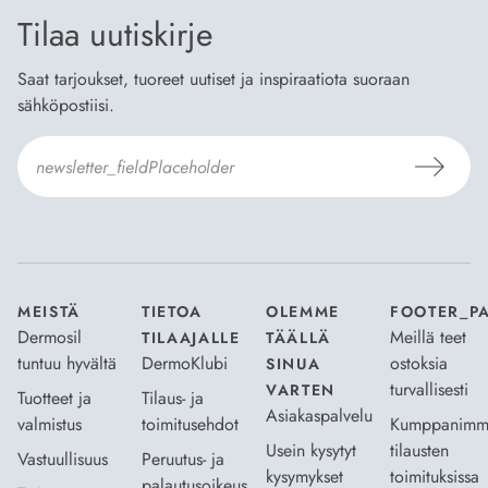
Tilaa uutiskirje
Saat tarjoukset, tuoreet uutiset ja inspiraatiota suoraan
sähköpostiisi.
Hyväksyn
Tilaus- ja toimitusehdot
ja
Tietosuojaselosteen
.
*
MEISTÄ
TIETOA
OLEMME
FOOTER_P
Dermosil
Meillä teet
TILAAJALLE
TÄÄLLÄ
tuntuu hyvältä
DermoKlubi
ostoksia
SINUA
turvallisesti
VARTEN
Tuotteet ja
Tilaus- ja
Asiakaspalvelu
valmistus
toimitusehdot
Kumppanimm
Usein kysytyt
tilausten
Vastuullisuus
Peruutus- ja
kysymykset
toimituksissa
palautusoikeus