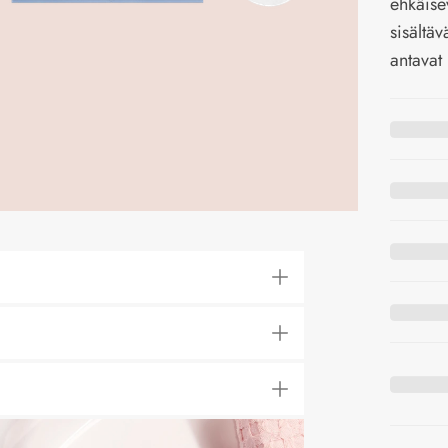
ehkäise
sisältäv
antavat