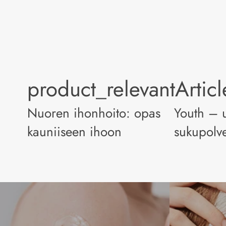
product_relevantArtic
Nuoren ihonhoito: opas
Youth – 
kauniiseen ihoon
sukupolv