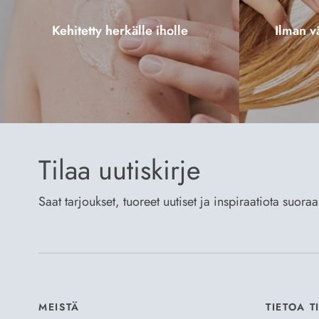
Kehitetty herkälle iholle
Ilman vä
Tilaa uutiskirje
Saat tarjoukset, tuoreet uutiset ja inspiraatiota suora
MEISTÄ
TIETOA T