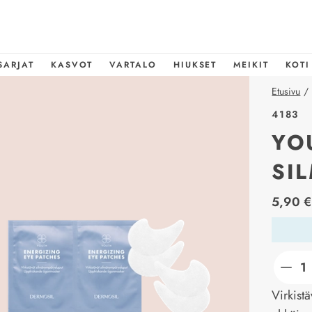
SARJAT
KASVOT
VARTALO
HIUKSET
MEIKIT
KOTI
Etusivu
/
4183
YO
SI
price_l
5,90 €
Virkist