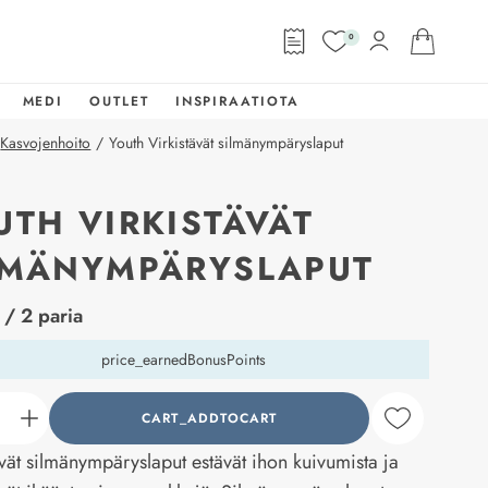
0
MEDI
OUTLET
INSPIRAATIOTA
Kasvojenhoito
/
Youth Virkistävät silmänympäryslaput
UTH VIRKISTÄVÄT
LMÄNYMPÄRYSLAPUT
abel
/ 2 paria
price_earnedBonusPoints
CART_ADDTOCART
counter_current
ävät silmänympäryslaput estävät ihon kuivumista ja