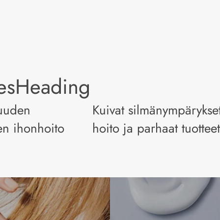
lesHeading
uuden
Kuivat silmänympärykset
en ihonhoito
hoito ja parhaat tuotteet