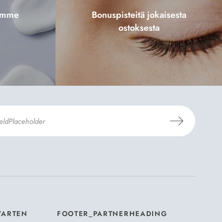
tamme
Bonuspisteitä jokaisesta
ostoksesta
aus- ja toimitusehdot
ja
Tietosuojaselosteen
.
*
VARTEN
FOOTER_PARTNERHEADING