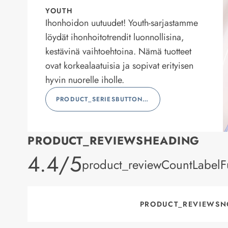
YOUTH
Ihonhoidon uutuudet! Youth-sarjastamme
löydät ihonhoitotrendit luonnollisina,
kestävinä vaihtoehtoina. Nämä tuotteet
ovat korkealaatuisia ja sopivat erityisen
hyvin nuorelle iholle.
PRODUCT_SERIESBUTTONLABEL
PRODUCT_REVIEWSHEADING
product_rating
4.4/5
product_reviewCountLabelFu
PRODUCT_REVIEWSN