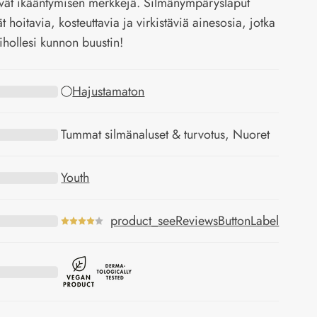
vät ikääntymisen merkkejä. Silmänympäryslaput
ät hoitavia, kosteuttavia ja virkistäviä ainesosia, jotka
 ihollesi kunnon buustin!
Hajustamaton
Tummat silmänaluset & turvotus, Nuoret
Youth
product_seeReviewsButtonLabel