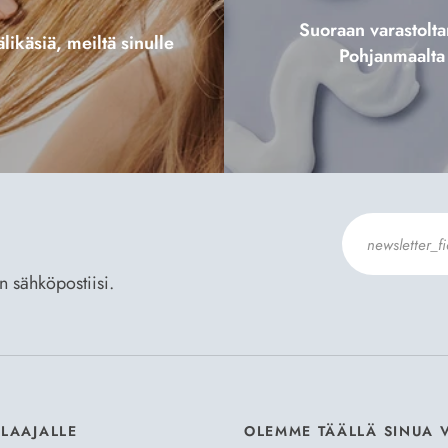
Suoraan varastol
likäsiä, meiltä sinulle
Pohjanmaalta
an sähköpostiisi.
Hyväksyn
Til
ILAAJALLE
OLEMME TÄÄLLÄ SINUA 