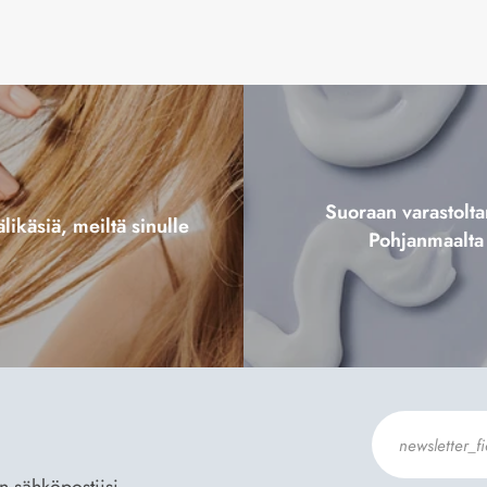
Suoraan varastol
likäsiä, meiltä sinulle
Pohjanmaalta