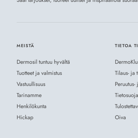
Saat tarjoukset, tuoreet uutiset ja inspiraatiota suora
MEISTÄ
TIETOA T
Dermosil tuntuu hyvältä
DermoKlu
Tuotteet ja valmistus
Tilaus- ja
Vastuullisuus
Peruutus- 
Tarinamme
Tietosuoja
Henkilökunta
Tulostetta
Hickap
Oiva