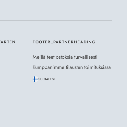
aus- ja toimitusehdot
ja
Tietosuojaselosteen
.
*
VARTEN
FOOTER_PARTNERHEADING
Meillä teet ostoksia turvallisesti
Kumppanimme tilausten toimituksissa
SUOMEKSI