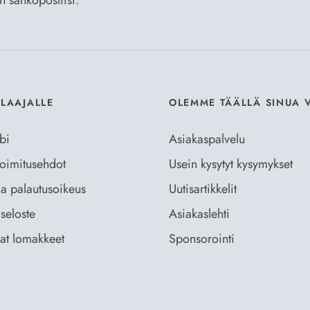
an sähköpostiisi.
Hyväksyn
Til
ILAAJALLE
OLEMME TÄÄLLÄ SINUA 
bi
Asiakaspalvelu
 toimitusehdot
Usein kysytyt kysymykset
ja palautusoikeus
Uutisartikkelit
seloste
Asiakaslehti
vat lomakkeet
Sponsorointi