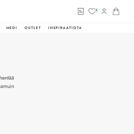
0
MEDI
OUTLET
INSPIRAATIOTA
ähentää
 aamuin