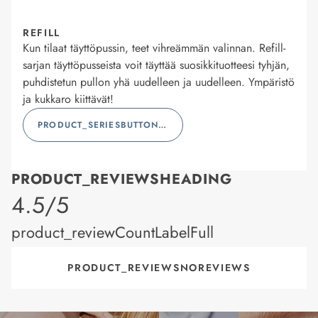
REFILL
Kun tilaat täyttöpussin, teet vihreämmän valinnan. Refill-
sarjan täyttöpusseista voit täyttää suosikkituotteesi tyhjän,
puhdistetun pullon yhä uudelleen ja uudelleen. Ympäristö
ja kukkaro kiittävät!
PRODUCT_SERIESBUTTONLABEL
PRODUCT_REVIEWSHEADING
product_rating
4.5/5
product_reviewCountLabelFull
PRODUCT_REVIEWSNOREVIEWS