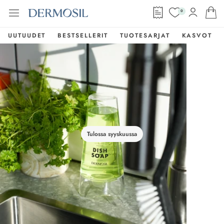
0
UUTUUDET
BESTSELLERIT
TUOTESARJAT
KASVOT
Tulossa syyskuussa