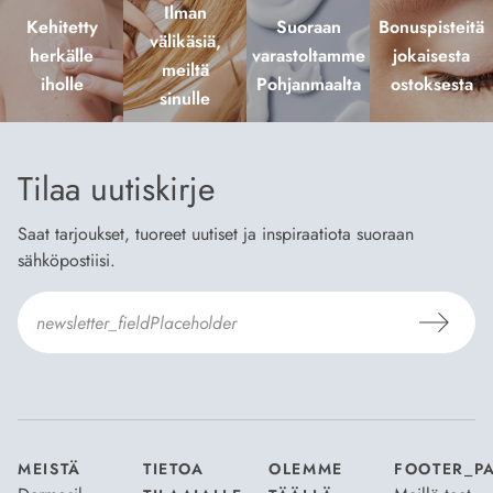
Ilman
Kehitetty
Suoraan
Bonuspisteitä
välikäsiä,
herkälle
varastoltamme
jokaisesta
meiltä
iholle
Pohjanmaalta
ostoksesta
sinulle
Tilaa uutiskirje
Saat tarjoukset, tuoreet uutiset ja inspiraatiota suoraan
sähköpostiisi.
Hyväksyn
Tilaus- ja toimitusehdot
ja
Tietosuojaselosteen
.
*
MEISTÄ
TIETOA
OLEMME
FOOTER_P