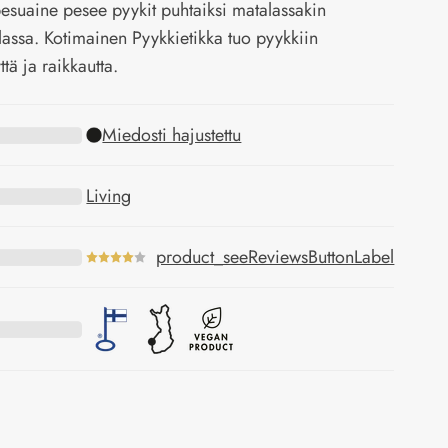
esuaine pesee pyykit puhtaiksi matalassakin
lassa. Kotimainen Pyykkietikka tuo pyykkiin
tä ja raikkautta.
Miedosti hajustettu
Living
product_seeReviewsButtonLabel