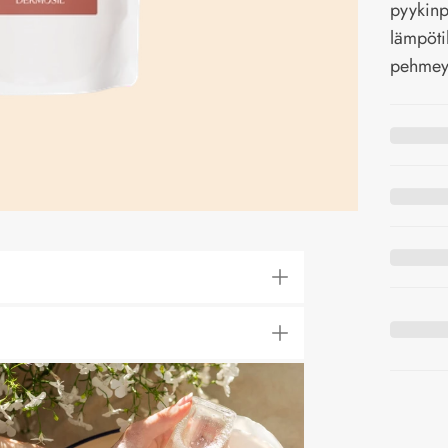
pyykinp
lämpöti
pehmeyt