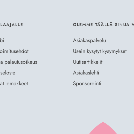
ILAAJALLE
OLEMME TÄÄLLÄ SINUA 
bi
Asiakaspalvelu
 toimitusehdot
Usein kysytyt kysymykset
ja palautusoikeus
Uutisartikkelit
seloste
Asiakaslehti
vat lomakkeet
Sponsorointi