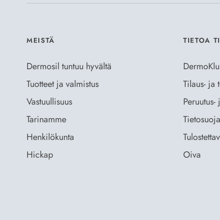
MEISTÄ
TIETOA T
Dermosil tuntuu hyvältä
DermoKlu
Tuotteet ja valmistus
Tilaus- ja
Vastuullisuus
Peruutus- 
Tarinamme
Tietosuoja
Henkilökunta
Tulostetta
Hickap
Oiva