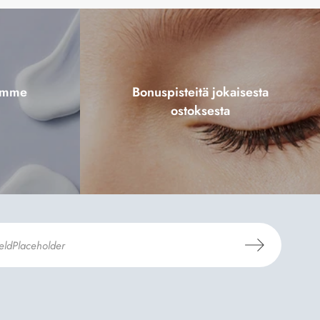
tamme
Bonuspisteitä jokaisesta
ostoksesta
aus- ja toimitusehdot
ja
Tietosuojaselosteen
.
*