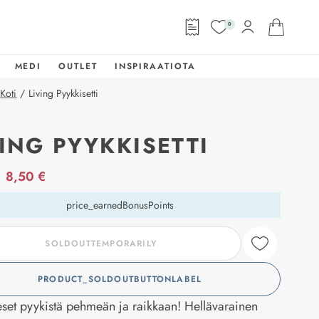
0
MEDI
OUTLET
INSPIRAATIOTA
Koti
/
Living Pyykkisetti
VING PYYKKISETTI
abel
8,50 €
price_earnedBonusPoints
SOLDOUTTEMPORARILY
PRODUCT_SOLDOUTBUTTONLABEL
set pyykistä pehmeän ja raikkaan! Hellävarainen