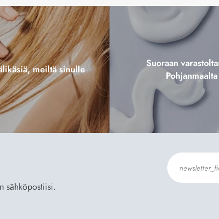
Suoraan varastol
likäsiä, meiltä sinulle
Pohjanmaalta
an sähköpostiisi.
Hyväksyn
Til