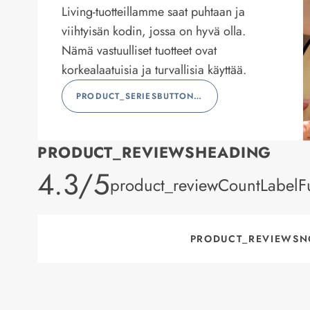
Living-tuotteillamme saat puhtaan ja
viihtyisän kodin, jossa on hyvä olla.
Nämä vastuulliset tuotteet ovat
korkealaatuisia ja turvallisia käyttää.
PRODUCT_SERIESBUTTONLABEL
PRODUCT_REVIEWSHEADING
product_rating
4.3/5
product_reviewCountLabelFu
PRODUCT_REVIEWSN