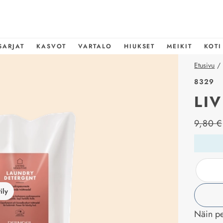
SARJAT
KASVOT
VARTALO
HIUKSET
MEIKIT
KOTI
Etusivu
/
8329
LI
price_l
9,80 €
ily
Näin pe