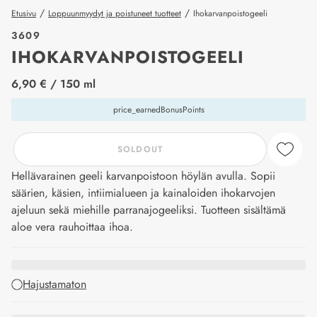
/
/
Etusivu
Loppuunmyydyt ja poistuneet tuotteet
Ihokarvanpoistogeeli
3609
IHOKARVANPOISTOGEELI
price_label
6,90 €
/ 150 ml
price_earnedBonusPoints
SOLDOUT
Hellävarainen geeli karvanpoistoon höylän avulla. Sopii
säärien, käsien, intiimialueen ja kainaloiden ihokarvojen
ajeluun sekä miehille parranajogeeliksi. Tuotteen sisältämä
aloe vera rauhoittaa ihoa.
Hajustamaton