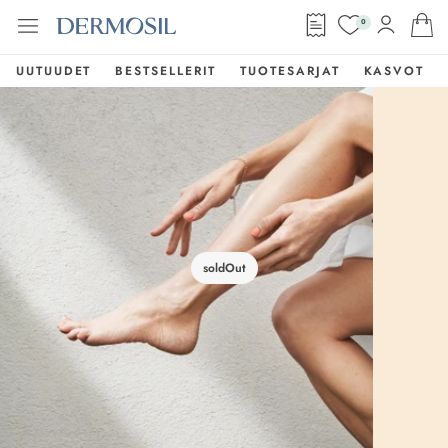
0
UUTUUDET
BESTSELLERIT
TUOTESARJAT
KASVOT
soldOut