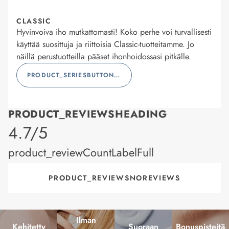
CLASSIC
Hyvinvoiva iho mutkattomasti! Koko perhe voi turvallisesti
käyttää suosittuja ja riittoisia Classic-tuotteitamme. Jo
näillä perustuotteilla pääset ihonhoidossasi pitkälle.
PRODUCT_SERIESBUTTONLABEL
PRODUCT_REVIEWSHEADING
product_rating
4.7/5
product_reviewCountLabelFull
PRODUCT_REVIEWSNOREVIEWS
Ilman
Kehitetty
Suoraan
Bonuspisteitä