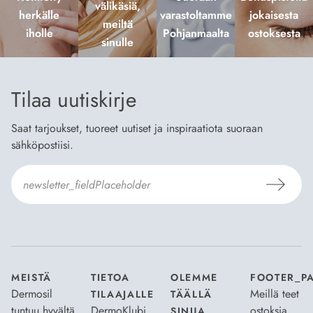
välikäsiä,
herkälle
varastoltamme
jokaisesta
meiltä
iholle
Pohjanmaalta
ostoksesta
sinulle
Tilaa uutiskirje
Saat tarjoukset, tuoreet uutiset ja inspiraatiota suoraan
sähköpostiisi.
Hyväksyn
Tilaus- ja toimitusehdot
ja
Tietosuojaselosteen
.
*
MEISTÄ
TIETOA
OLEMME
FOOTER_P
Dermosil
Meillä teet
TILAAJALLE
TÄÄLLÄ
tuntuu hyvältä
DermoKlubi
ostoksia
SINUA