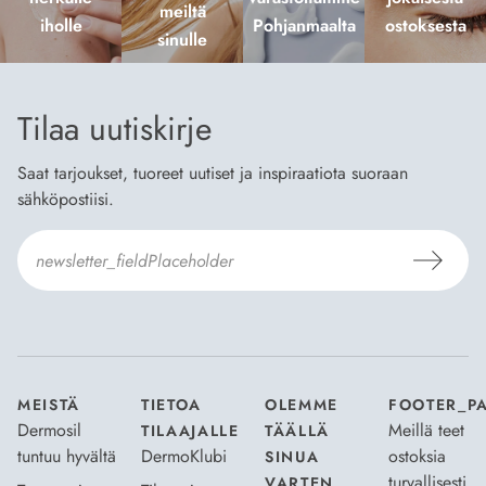
meiltä
iholle
Pohjanmaalta
ostoksesta
sinulle
Tilaa uutiskirje
Saat tarjoukset, tuoreet uutiset ja inspiraatiota suoraan
sähköpostiisi.
Hyväksyn
Tilaus- ja toimitusehdot
ja
Tietosuojaselosteen
.
*
MEISTÄ
TIETOA
OLEMME
FOOTER_P
Dermosil
Meillä teet
TILAAJALLE
TÄÄLLÄ
tuntuu hyvältä
DermoKlubi
ostoksia
SINUA
turvallisesti
VARTEN