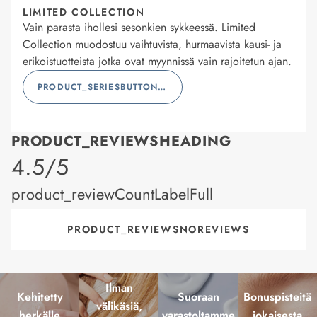
LIMITED COLLECTION
Vain parasta ihollesi sesonkien sykkeessä. Limited
Collection muodostuu vaihtuvista, hurmaavista kausi- ja
erikoistuotteista jotka ovat myynnissä vain rajoitetun ajan.
PRODUCT_SERIESBUTTONLABEL
PRODUCT_REVIEWSHEADING
product_rating
4.5/5
product_reviewCountLabelFull
PRODUCT_REVIEWSNOREVIEWS
Ilman
Kehitetty
Suoraan
Bonuspisteitä
välikäsiä,
herkälle
varastoltamme
jokaisesta