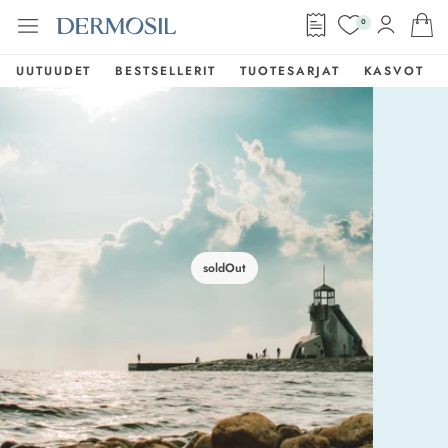
0
UUTUUDET
BESTSELLERIT
TUOTESARJAT
KASVOT
soldOut