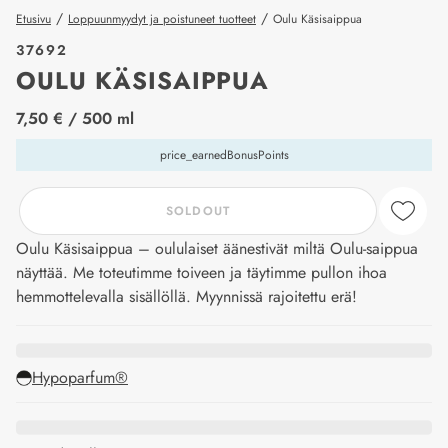
/
/
Etusivu
Loppuunmyydyt ja poistuneet tuotteet
Oulu Käsisaippua
37692
OULU KÄSISAIPPUA
price_label
7,50 €
/ 500 ml
price_earnedBonusPoints
SOLDOUT
Oulu Käsisaippua – oululaiset äänestivät miltä Oulu-saippua
näyttää. Me toteutimme toiveen ja täytimme pullon ihoa
hemmottelevalla sisällöllä. Myynnissä rajoitettu erä!
Hypoparfum®