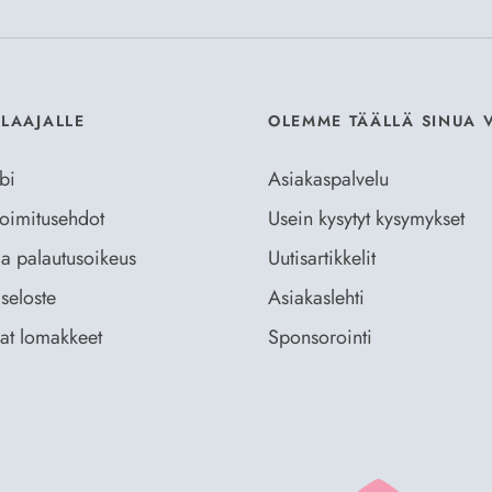
ILAAJALLE
OLEMME TÄÄLLÄ SINUA 
bi
Asiakaspalvelu
 toimitusehdot
Usein kysytyt kysymykset
ja palautusoikeus
Uutisartikkelit
seloste
Asiakaslehti
vat lomakkeet
Sponsorointi