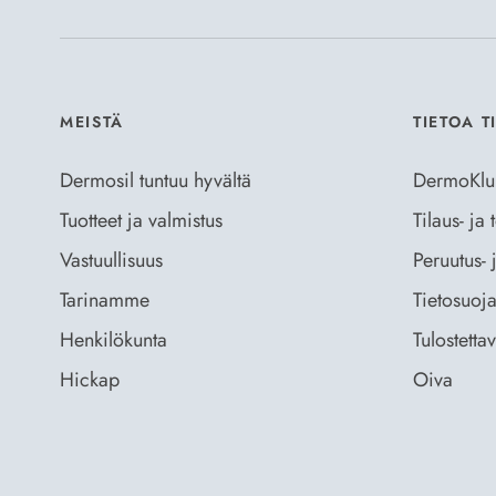
MEISTÄ
TIETOA T
Dermosil tuntuu hyvältä
DermoKlu
Tuotteet ja valmistus
Tilaus- ja
Vastuullisuus
Peruutus- 
Tarinamme
Tietosuoja
Henkilökunta
Tulostetta
Hickap
Oiva