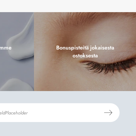
tamme
Bonuspisteitä jokaisesta
ostoksesta
aus- ja toimitusehdot
ja
Tietosuojaselosteen
.
*