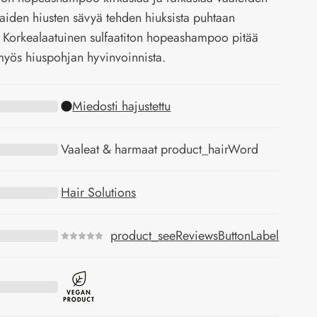
aiden hiusten sävyä tehden hiuksista puhtaan
. Korkealaatuinen sulfaatiton hopeashampoo pitää
myös hiuspohjan hyvinvoinnista.
Miedosti hajustettu
Vaaleat & harmaat product_hairWord
Hair Solutions
product_seeReviewsButtonLabel