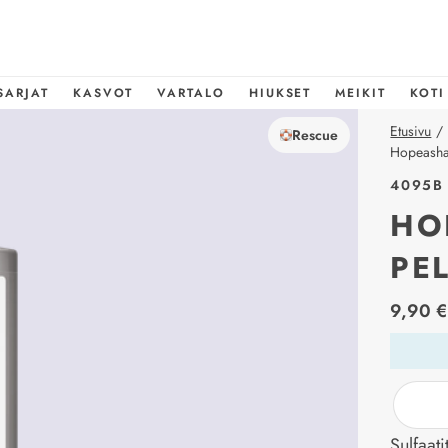
SARJAT
KASVOT
VARTALO
HIUKSET
MEIKIT
KOTI
Etusivu
/
Rescue
Hopeasham
4095B
HO
PE
price_l
9,90 €
Sulfaat