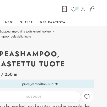
0
MEDI
OUTLET
INSPIRAATIOTA
Loppuunmyydyt ja poistuneet tuotteet
/
poo, pelastettu tuote
PEASHAMPOO,
LASTETTU TUOTE
abel
/ 250 ml
price_earnedBonusPoints
SOLDOUT
iton hopeashampoo kirkastaa ja raikastaa vaaleiden