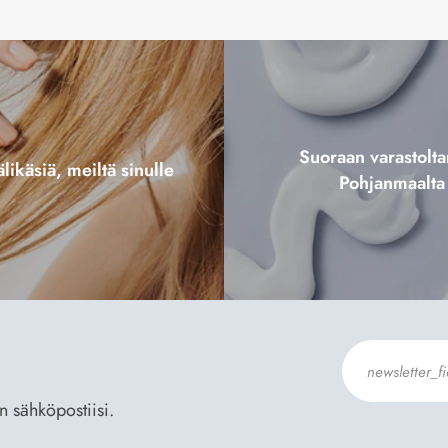
Suoraan varastol
likäsiä, meiltä sinulle
Pohjanmaalta
an sähköpostiisi.
Hyväksyn
Til