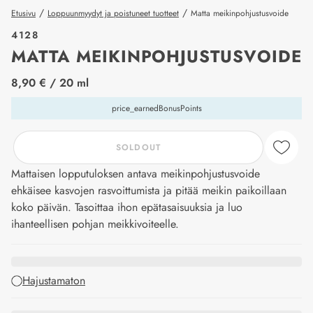
/
/
Etusivu
Loppuunmyydyt ja poistuneet tuotteet
Matta meikinpohjustusvoide
4128
MATTA MEIKINPOHJUSTUSVOIDE
price_label
8,90 €
/ 20 ml
price_earnedBonusPoints
SOLDOUT
Mattaisen lopputuloksen antava meikinpohjustusvoide
ehkäisee kasvojen rasvoittumista ja pitää meikin paikoillaan
koko päivän. Tasoittaa ihon epätasaisuuksia ja luo
ihanteellisen pohjan meikkivoiteelle.
Hajustamaton