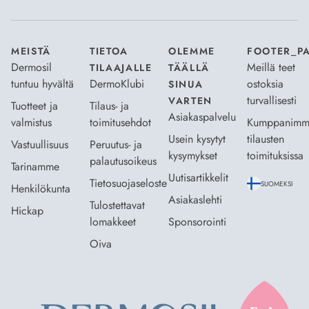
MEISTÄ
TIETOA
OLEMME
FOOTER_P
Dermosil
Meillä teet
TILAAJALLE
TÄÄLLÄ
tuntuu hyvältä
DermoKlubi
ostoksia
SINUA
turvallisesti
VARTEN
Tuotteet ja
Tilaus- ja
Asiakaspalvelu
valmistus
toimitusehdot
Kumppanimm
Usein kysytyt
tilausten
Vastuullisuus
Peruutus- ja
kysymykset
toimituksissa
palautusoikeus
Tarinamme
Uutisartikkelit
Tietosuojaseloste
SUOMEKSI
Henkilökunta
Asiakaslehti
Tulostettavat
Hickap
lomakkeet
Sponsorointi
Oiva