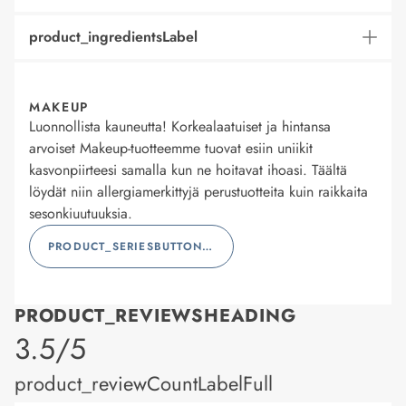
product_ingredientsLabel
MAKEUP
Luonnollista kauneutta! Korkealaatuiset ja hintansa
arvoiset Makeup-tuotteemme tuovat esiin uniikit
kasvonpiirteesi samalla kun ne hoitavat ihoasi. Täältä
löydät niin allergiamerkittyjä perustuotteita kuin raikkaita
sesonkiuutuuksia.
PRODUCT_SERIESBUTTONLABEL
PRODUCT_REVIEWSHEADING
product_rating
3.5/5
product_reviewCountLabelFull