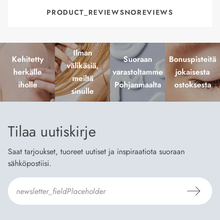
PRODUCT_REVIEWSNOREVIEWS
Ilman
Kehitetty
Suoraan
Bonuspisteitä
välikäsiä,
herkälle
varastoltamme
jokaisesta
meiltä
iholle
Pohjanmaalta
ostoksesta
sinulle
Tilaa uutiskirje
Saat tarjoukset, tuoreet uutiset ja inspiraatiota suoraan
sähköpostiisi.
Hyväksyn
Tilaus- ja toimitusehdot
ja
Tietosuojaselosteen
.
*