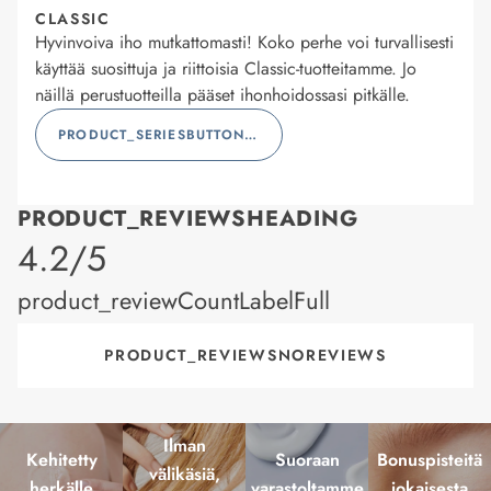
CLASSIC
Hyvinvoiva iho mutkattomasti! Koko perhe voi turvallisesti
käyttää suosittuja ja riittoisia Classic-tuotteitamme. Jo
näillä perustuotteilla pääset ihonhoidossasi pitkälle.
PRODUCT_SERIESBUTTONLABEL
PRODUCT_REVIEWSHEADING
product_rating
4.2/5
product_reviewCountLabelFull
PRODUCT_REVIEWSNOREVIEWS
Ilman
Kehitetty
Suoraan
Bonuspisteitä
välikäsiä,
herkälle
varastoltamme
jokaisesta