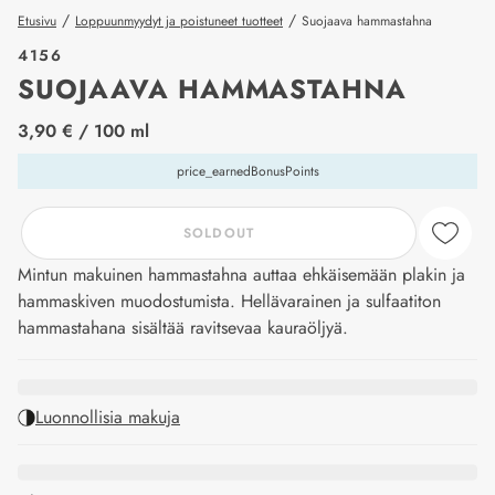
/
/
Etusivu
Loppuunmyydyt ja poistuneet tuotteet
Suojaava hammastahna
4156
SUOJAAVA HAMMASTAHNA
price_label
3,90 €
/ 100 ml
price_earnedBonusPoints
SOLDOUT
Mintun makuinen hammastahna auttaa ehkäisemään plakin ja
hammaskiven muodostumista. Hellävarainen ja sulfaatiton
hammastahana sisältää ravitsevaa kauraöljyä.
Luonnollisia makuja