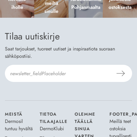
meiltä
iholle
Pohjanmaalta
ostoksesta
sinulle
Tilaa uutiskirje
Saat tarjoukset, tuoreet uutiset ja inspiraatiota suoraan
sähköpostiisi.
Hyväksyn
Tilaus- ja toimitusehdot
ja
Tietosuojaselosteen
.
*
MEISTÄ
TIETOA
OLEMME
FOOTER_P
Dermosil
Meillä teet
TILAAJALLE
TÄÄLLÄ
tuntuu hyvältä
DermoKlubi
ostoksia
SINUA
turvallisesti
VARTEN