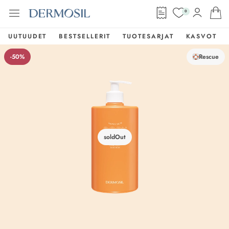
0
UUTUUDET
BESTSELLERIT
TUOTESARJAT
KASVOT
-50%
Rescue
soldOut