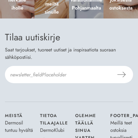
meiltä
iholle
Pohjanmaalta
ostoksesta
sinulle
Tilaa uutiskirje
Saat tarjoukset, tuoreet uutiset ja inspiraatiota suoraan
sähköpostiisi.
Hyväksyn
Tilaus- ja toimitusehdot
ja
Tietosuojaselosteen
.
*
MEISTÄ
TIETOA
OLEMME
FOOTER_P
Dermosil
Meillä teet
TILAAJALLE
TÄÄLLÄ
tuntuu hyvältä
DermoKlubi
ostoksia
SINUA
turvallisesti
VARTEN