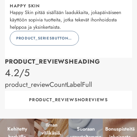
HAPPY SKIN
Happy Skin pitää sisällään laadukkaita, jokapäiväiseen
käyttöön sopivia tuotteita, jotka tekevät ihonhoidosta
helppoa ja yksinkertaista.
PRODUCT_SERIESBUTTONLABEL
PRODUCT_REVIEWSHEADING
product_rating
4.2/5
product_reviewCountLabelFull
PRODUCT_REVIEWSNOREVIEWS
Ilman
Kehitetty
Suoraan
Bonuspisteitä
välikäsiä,
herkälle
varastoltamme
jokaisesta