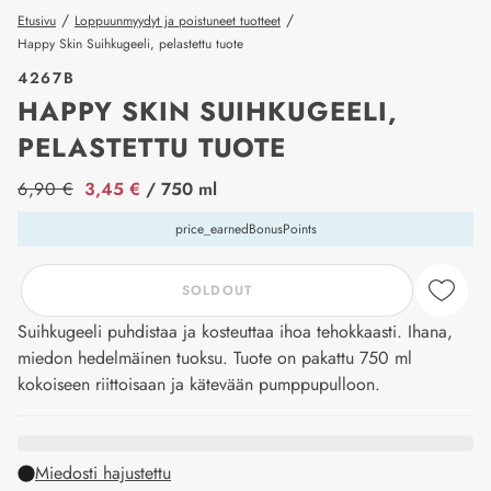
/
/
Etusivu
Loppuunmyydyt ja poistuneet tuotteet
Happy Skin Suihkugeeli, pelastettu tuote
4267B
HAPPY SKIN SUIHKUGEELI,
PELASTETTU TUOTE
price_label
6,90 €
3,45 €
/ 750 ml
price_earnedBonusPoints
SOLDOUT
Suihkugeeli puhdistaa ja kosteuttaa ihoa tehokkaasti. Ihana,
miedon hedelmäinen tuoksu. Tuote on pakattu 750 ml
kokoiseen riittoisaan ja kätevään pumppupulloon.
Miedosti hajustettu