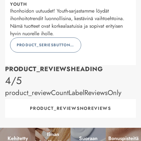
YOUTH
Ihonhoidon uutuudet! Youth-sarjastamme löydät
ihonhoitotrendit luonnollisina, kestävinä vaihtoehtoina.
Nämä tuotteet ovat korkealaatuisia ja sopivat erityisen
hyvin nuorelle iholle.
PRODUCT_SERIESBUTTONLABEL
PRODUCT_REVIEWSHEADING
product_rating
4/5
product_reviewCountLabelReviewsOnly
PRODUCT_REVIEWSNOREVIEWS
Ilman
Kehitetty
Suoraan
Bonuspisteitä