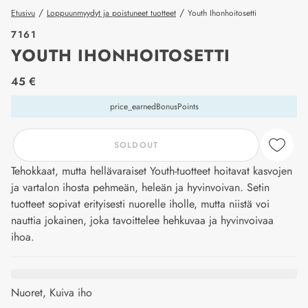
/
/
Etusivu
Loppuunmyydyt ja poistuneet tuotteet
Youth Ihonhoitosetti
7161
YOUTH IHONHOITOSETTI
price_label
45 €
price_earnedBonusPoints
SOLDOUT
Tehokkaat, mutta hellävaraiset Youth-tuotteet hoitavat kasvojen
ja vartalon ihosta pehmeän, heleän ja hyvinvoivan. Setin
tuotteet sopivat erityisesti nuorelle iholle, mutta niistä voi
nauttia jokainen, joka tavoittelee hehkuvaa ja hyvinvoivaa
ihoa.
Nuoret, Kuiva iho