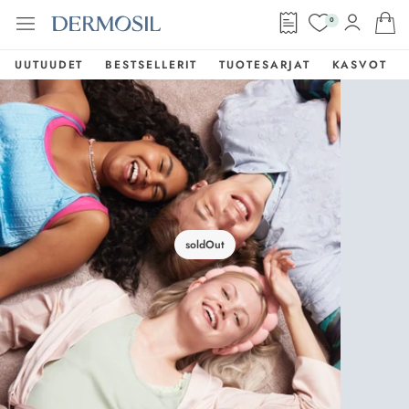
0
UUTUUDET
BESTSELLERIT
TUOTESARJAT
KASVOT
soldOut