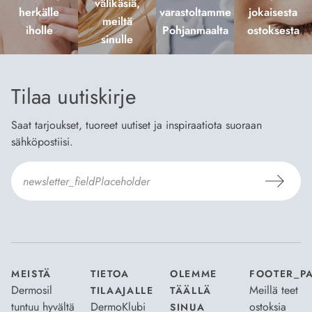
välikäsiä,
herkälle
varastoltamme
jokaisesta
meiltä
iholle
Pohjanmaalta
ostoksesta
sinulle
Tilaa uutiskirje
Saat tarjoukset, tuoreet uutiset ja inspiraatiota suoraan
sähköpostiisi.
Hyväksyn
Tilaus- ja toimitusehdot
ja
Tietosuojaselosteen
.
*
MEISTÄ
TIETOA
OLEMME
FOOTER_P
Dermosil
Meillä teet
TILAAJALLE
TÄÄLLÄ
tuntuu hyvältä
DermoKlubi
ostoksia
SINUA