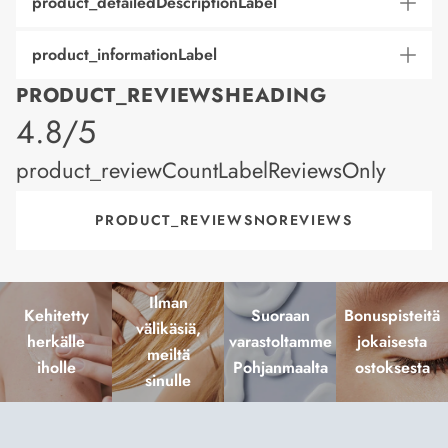
product_detailedDescriptionLabel
product_informationLabel
PRODUCT_REVIEWSHEADING
product_rating
4.8/5
product_reviewCountLabelReviewsOnly
PRODUCT_REVIEWSNOREVIEWS
Ilman
Kehitetty
Suoraan
Bonuspisteitä
välikäsiä,
herkälle
varastoltamme
jokaisesta
meiltä
iholle
Pohjanmaalta
ostoksesta
sinulle