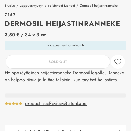
/
/
Etusivu
Loppuunmyydyt ja poistuneet tuotteet
Dermosil heijastinranneke
7167
DERMOSIL HEIJASTINRANNEKE
price_label
3,50 €
/ 34 x 3 cm
price_earnedBonusPoints
SOLDOUT
Helppokäyttöinen heijastinranneke Dermosil-logolla. Ranneke
on helppo riisua ja laittaa takaisin, kun tarvitset heijastinta.
product_seeReviewsButtonLabel