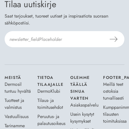
Tilaa uutiskirje
Saat tarjoukset, tuoreet uutiset ja inspiraatiota suoraan
sähköpostiisi.
Hyväksyn
Tilaus- ja toimitusehdot
ja
Tietosuojaselosteen
.
*
MEISTÄ
TIETOA
OLEMME
FOOTER_P
Dermosil
Meillä teet
TILAAJALLE
TÄÄLLÄ
tuntuu hyvältä
DermoKlubi
ostoksia
SINUA
turvallisesti
VARTEN
Tuotteet ja
Tilaus- ja
Asiakaspalvelu
valmistus
toimitusehdot
Kumppanimm
Usein kysytyt
tilausten
Vastuullisuus
Peruutus- ja
kysymykset
toimituksissa
palautusoikeus
Tarinamme