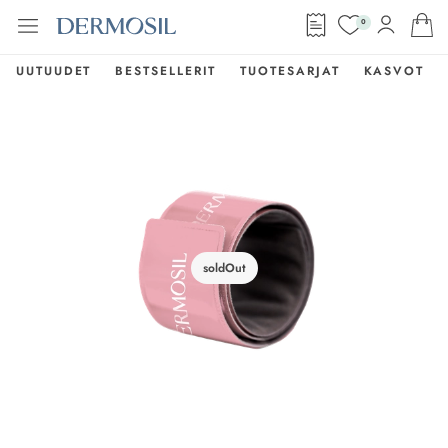
0
UUTUUDET
BESTSELLERIT
TUOTESARJAT
KASVOT
soldOut