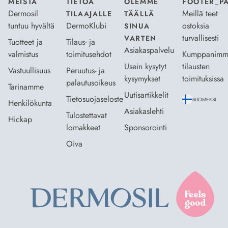
MEISTÄ
TIETOA
OLEMME
FOOTER_P
Dermosil
Meillä teet
TILAAJALLE
TÄÄLLÄ
tuntuu hyvältä
DermoKlubi
ostoksia
SINUA
turvallisesti
VARTEN
Tuotteet ja
Tilaus- ja
Asiakaspalvelu
valmistus
toimitusehdot
Kumppanimm
Usein kysytyt
tilausten
Vastuullisuus
Peruutus- ja
kysymykset
toimituksissa
palautusoikeus
Tarinamme
Uutisartikkelit
Tietosuojaseloste
SUOMEKSI
Henkilökunta
Asiakaslehti
Tulostettavat
Hickap
lomakkeet
Sponsorointi
Oiva