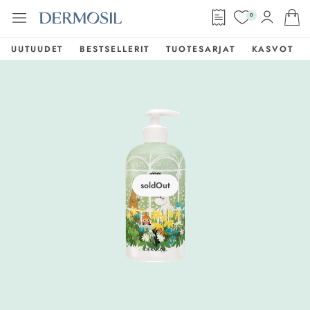
0
UUTUUDET
BESTSELLERIT
TUOTESARJAT
KASVOT
soldOut