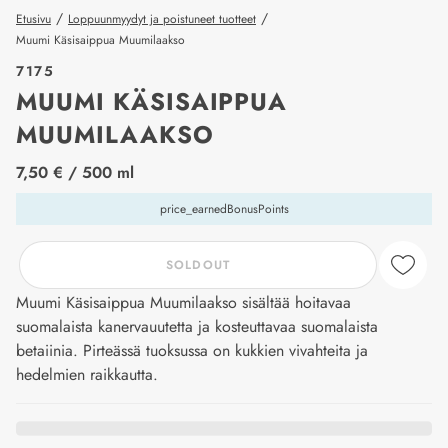
/
/
Etusivu
Loppuunmyydyt ja poistuneet tuotteet
Muumi Käsisaippua Muumilaakso
7175
MUUMI KÄSISAIPPUA
MUUMILAAKSO
price_label
7,50 €
/ 500 ml
price_earnedBonusPoints
SOLDOUT
Muumi Käsisaippua Muumilaakso sisältää hoitavaa
suomalaista kanervauutetta ja kosteuttavaa suomalaista
betaiinia. Pirteässä tuoksussa on kukkien vivahteita ja
hedelmien raikkautta.