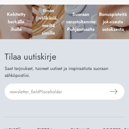
Ilman
Kehitetty
Suoraan
Bonuspisteitä
välikäsiä,
herkälle
varastoltamme
jokaisesta
meiltä
iholle
Pohjanmaalta
ostoksesta
sinulle
Tilaa uutiskirje
Saat tarjoukset, tuoreet uutiset ja inspiraatiota suoraan
sähköpostiisi.
Hyväksyn
Tilaus- ja toimitusehdot
ja
Tietosuojaselosteen
.
*