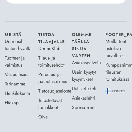
Hyväksyn
Tilaus- ja toimitusehdot
ja
Tietosuojaselosteen
.
*
MEISTÄ
TIETOA
OLEMME
FOOTER_P
Dermosil
Meillä teet
TILAAJALLE
TÄÄLLÄ
tuntuu hyvältä
DermoKlubi
ostoksia
SINUA
turvallisesti
VARTEN
Tuotteet ja
Tilaus- ja
Asiakaspalvelu
valmistus
toimitusehdot
Kumppanimm
Usein kysytyt
tilausten
Vastuullisuus
Peruutus- ja
kysymykset
toimituksissa
palautusoikeus
Tarinamme
Uutisartikkelit
Tietosuojaseloste
SUOMEKSI
Henkilökunta
Asiakaslehti
Tulostettavat
Hickap
lomakkeet
Sponsorointi
Oiva