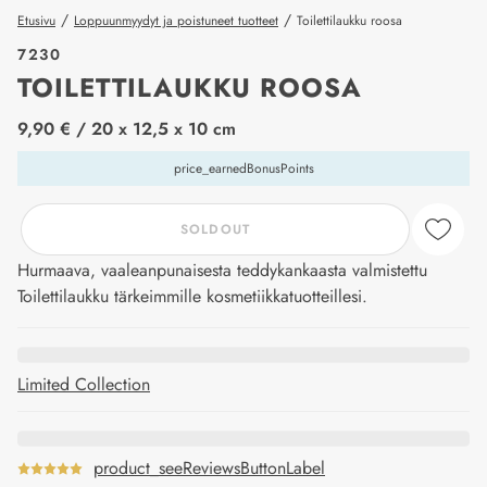
/
/
Etusivu
Loppuunmyydyt ja poistuneet tuotteet
Toilettilaukku roosa
7230
TOILETTILAUKKU ROOSA
price_label
9,90 €
/ 20 x 12,5 x 10 cm
price_earnedBonusPoints
SOLDOUT
Hurmaava, vaaleanpunaisesta teddykankaasta valmistettu
Toilettilaukku tärkeimmille kosmetiikkatuotteillesi.
Limited Collection
product_seeReviewsButtonLabel