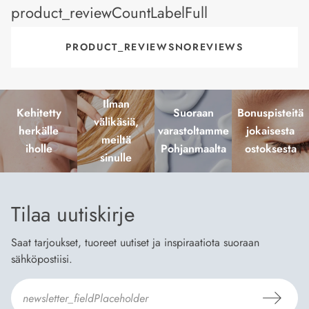
product_reviewCountLabelFull
PRODUCT_REVIEWSNOREVIEWS
Ilman
Kehitetty
Suoraan
Bonuspisteitä
välikäsiä,
herkälle
varastoltamme
jokaisesta
meiltä
iholle
Pohjanmaalta
ostoksesta
sinulle
Tilaa uutiskirje
Saat tarjoukset, tuoreet uutiset ja inspiraatiota suoraan
sähköpostiisi.