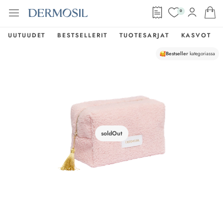
0
UUTUUDET
BESTSELLERIT
TUOTESARJAT
KASVOT
Bestseller
kategoriassa
soldOut