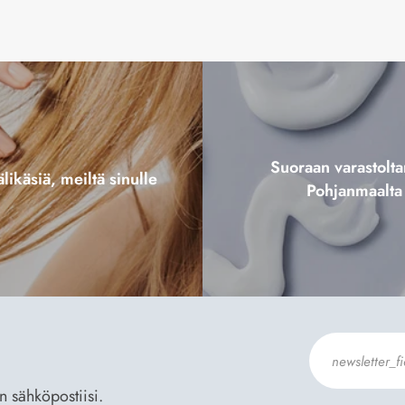
Suoraan varastol
likäsiä, meiltä sinulle
Pohjanmaalta
an sähköpostiisi.