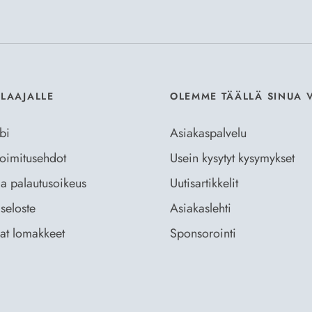
Hyväksyn
Til
ILAAJALLE
OLEMME TÄÄLLÄ SINUA 
bi
Asiakaspalvelu
 toimitusehdot
Usein kysytyt kysymykset
ja palautusoikeus
Uutisartikkelit
seloste
Asiakaslehti
vat lomakkeet
Sponsorointi