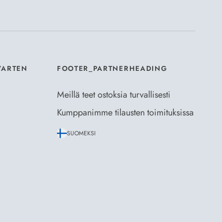
aus- ja toimitusehdot
ja
Tietosuojaselosteen
.
*
VARTEN
FOOTER_PARTNERHEADING
Meillä teet ostoksia turvallisesti
Kumppanimme tilausten toimituksissa
SUOMEKSI