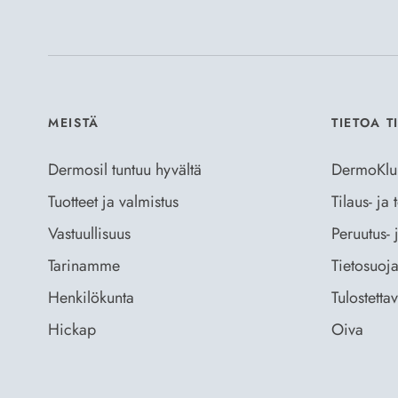
MEISTÄ
TIETOA T
Dermosil tuntuu hyvältä
DermoKlu
Tuotteet ja valmistus
Tilaus- ja
Vastuullisuus
Peruutus- 
Tarinamme
Tietosuoja
Henkilökunta
Tulostetta
Hickap
Oiva