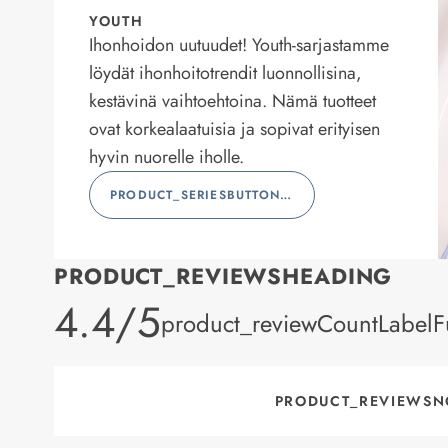
YOUTH
Ihonhoidon uutuudet! Youth-sarjastamme
löydät ihonhoitotrendit luonnollisina,
kestävinä vaihtoehtoina. Nämä tuotteet
ovat korkealaatuisia ja sopivat erityisen
hyvin nuorelle iholle.
PRODUCT_SERIESBUTTONLABEL
PRODUCT_REVIEWSHEADING
product_rating
4.4/5
product_reviewCountLabelFu
PRODUCT_REVIEWSN