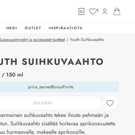
0
MEDI
OUTLET
INSPIRAATIOTA
Loppuunmyydyt ja poistuneet tuotteet
/
Youth Suihkuvaahto
UTH SUIHKUVAAHTO
abel
€
/ 150 ml
price_earnedBonusPoints
SOLDOUT
kermainen suihkuvaahto tekee ihosta pehmeän ja
etun. Suihkuvaahto sisältää hoitavaa aprikoosiuutetta
suu hurmaavalle, makealle aprikoosille.