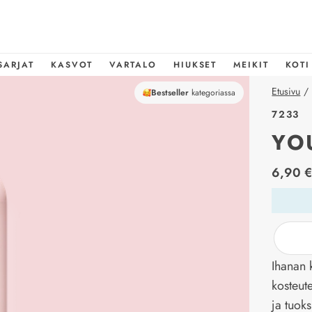
SARJAT
KASVOT
VARTALO
HIUKSET
MEIKIT
KOTI
Etusivu
/
Bestseller
kategoriassa
7233
YO
price_l
6,90 
Ihanan 
kosteut
ja tuok