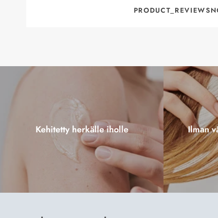
PRODUCT_REVIEWSN
Kehitetty herkälle iholle
Ilman vä