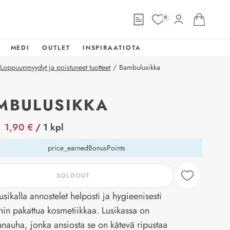
0
MEDI
OUTLET
INSPIRAATIOTA
Loppuunmyydyt ja poistuneet tuotteet
/
Bambulusikka
MBULUSIKKA
abel
1,90 €
/ 1 kpl
price_earnedBonusPoints
SOLDOUT
sikalla annostelet helposti ja hygieenisesti
hin pakattua kosmetiikkaa. Lusikassa on
auha, jonka ansiosta se on kätevä ripustaa