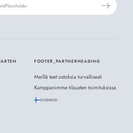
aus- ja toimitusehdot
ja
Tietosuojaselosteen
.
*
VARTEN
FOOTER_PARTNERHEADING
Meillä teet ostoksia turvallisesti
Kumppanimme tilausten toimituksissa
SUOMEKSI