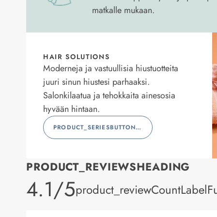
matkalle mukaan.
HAIR SOLUTIONS
Moderneja ja vastuullisia hiustuotteita
juuri sinun hiustesi parhaaksi.
Salonkilaatua ja tehokkaita ainesosia
hyvään hintaan.
PRODUCT_SERIESBUTTONLABEL
PRODUCT_REVIEWSHEADING
product_rating
4.1/5
product_reviewCountLabelFu