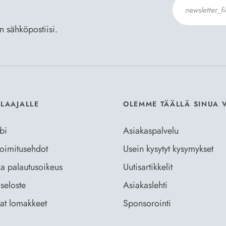
an sähköpostiisi.
Hyväksyn
Til
ILAAJALLE
OLEMME TÄÄLLÄ SINUA 
bi
Asiakaspalvelu
 toimitusehdot
Usein kysytyt kysymykset
ja palautusoikeus
Uutisartikkelit
seloste
Asiakaslehti
vat lomakkeet
Sponsorointi