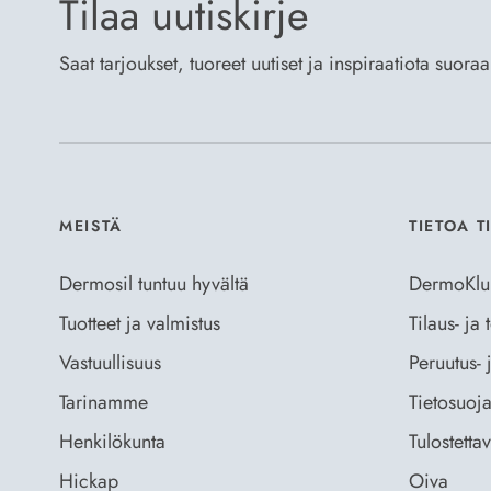
Tilaa uutiskirje
Saat tarjoukset, tuoreet uutiset ja inspiraatiota suora
MEISTÄ
TIETOA T
Dermosil tuntuu hyvältä
DermoKlu
Tuotteet ja valmistus
Tilaus- ja
Vastuullisuus
Peruutus- 
Tarinamme
Tietosuoja
Henkilökunta
Tulostetta
Hickap
Oiva