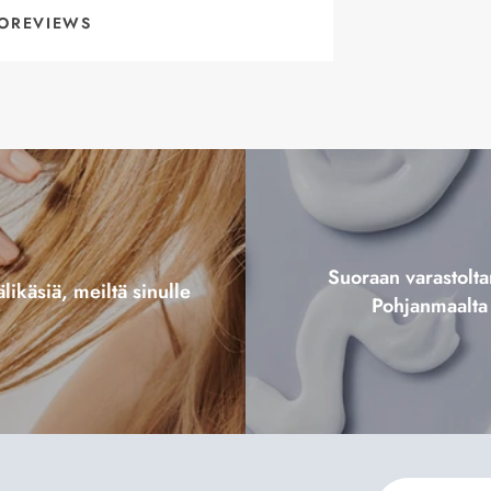
OREVIEWS
Suoraan varastol
likäsiä, meiltä sinulle
Pohjanmaalta