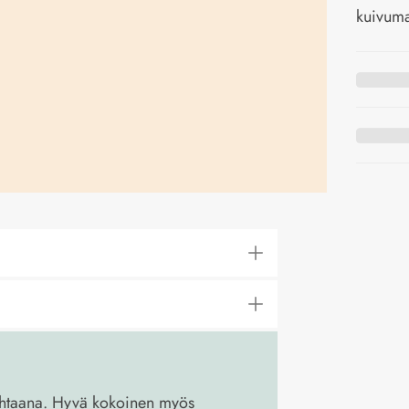
kuivum
puhtaana. Hyvä kokoinen myös