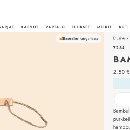
SARJAT
KASVOT
VARTALO
HIUKSET
MEIKIT
KOTI
Etusivu
/
Bestseller
kategoriassa
7234
BA
price_l
2,50 €
Bambulu
purkkei
hamppun