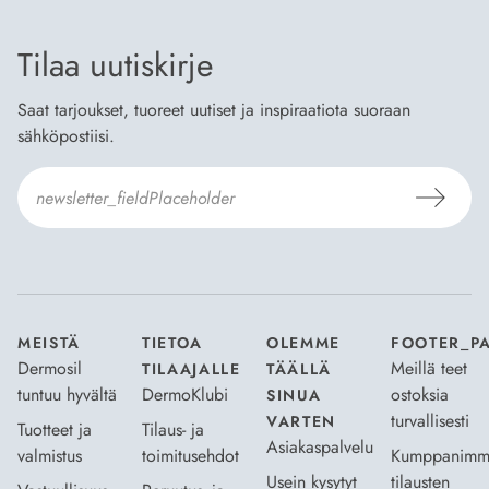
Tilaa uutiskirje
Saat tarjoukset, tuoreet uutiset ja inspiraatiota suoraan
sähköpostiisi.
Hyväksyn
Tilaus- ja toimitusehdot
ja
Tietosuojaselosteen
.
*
MEISTÄ
TIETOA
OLEMME
FOOTER_P
Dermosil
Meillä teet
TILAAJALLE
TÄÄLLÄ
tuntuu hyvältä
DermoKlubi
ostoksia
SINUA
turvallisesti
VARTEN
Tuotteet ja
Tilaus- ja
Asiakaspalvelu
valmistus
toimitusehdot
Kumppanimm
Usein kysytyt
tilausten