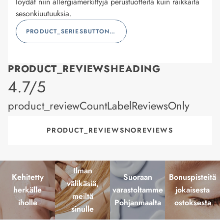
löydät niin allergiamerkittyjä perustuotteita kuin raikkaita
sesonkiuutuuksia.
PRODUCT_SERIESBUTTONLABEL
PRODUCT_REVIEWSHEADING
product_rating
4.7/5
product_reviewCountLabelReviewsOnly
PRODUCT_REVIEWSNOREVIEWS
Ilman
Kehitetty
Suoraan
Bonuspisteitä
välikäsiä,
herkälle
varastoltamme
jokaisesta
meiltä
iholle
Pohjanmaalta
ostoksesta
sinulle