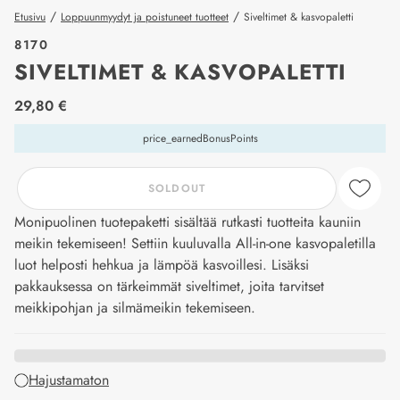
/
/
Etusivu
Loppuunmyydyt ja poistuneet tuotteet
Siveltimet & kasvopaletti
8170
SIVELTIMET & KASVOPALETTI
price_label
29,80 €
price_earnedBonusPoints
SOLDOUT
Monipuolinen tuotepaketti sisältää rutkasti tuotteita kauniin
meikin tekemiseen! Settiin kuuluvalla All-in-one kasvopaletilla
luot helposti hehkua ja lämpöä kasvoillesi. Lisäksi
pakkauksessa on tärkeimmät siveltimet, joita tarvitset
meikkipohjan ja silmämeikin tekemiseen.
Hajustamaton