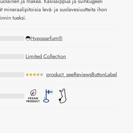
 suolainen ja makea. Käsisaippua ja suihkugeeli
ät mineraalipitoisia levä- ja suolavesiuutteita ihon
innin tueksi.
Hypoparfum®
Limited Collection
product_seeReviewsButtonLabel