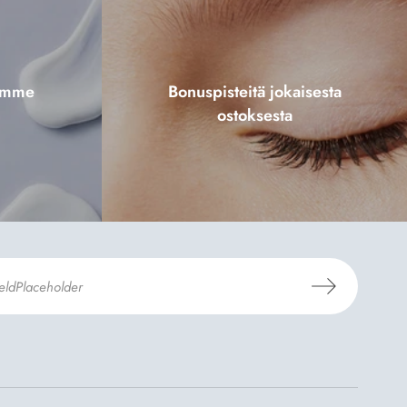
tamme
Bonuspisteitä jokaisesta
ostoksesta
aus- ja toimitusehdot
ja
Tietosuojaselosteen
.
*