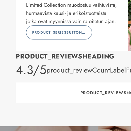
Limited Collection muodostuu vaihtuvista,
hurmaavista kausi- ja erikoistuotteista
jotka ovat myynnissä vain rajoitetun ajan.
PRODUCT_SERIESBUTTONLABEL
PRODUCT_REVIEWSHEADING
product_rating
4.3/5
product_reviewCountLabelFu
PRODUCT_REVIEWSN