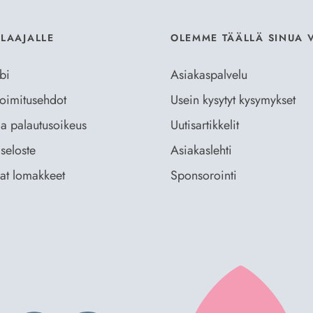
ILAAJALLE
OLEMME TÄÄLLÄ SINUA 
bi
Asiakaspalvelu
 toimitusehdot
Usein kysytyt kysymykset
ja palautusoikeus
Uutisartikkelit
seloste
Asiakaslehti
vat lomakkeet
Sponsorointi