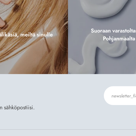
Suoraan varastol
likäsiä, meiltä sinulle
Pohjanmaalta
an sähköpostiisi.
Hyväksyn
Til