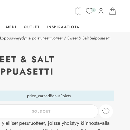
0
MEDI
OUTLET
INSPIRAATIOTA
Loppuunmyydyt ja poistuneet tuotteet
/
Sweet & Salt Saippuasetti
EET & SALT
IPPUASETTI
abel
price_earnedBonusPoints
SOLDOUT
 ylelliset pesutuotteet, joissa yhdistyy kiinnostavalla