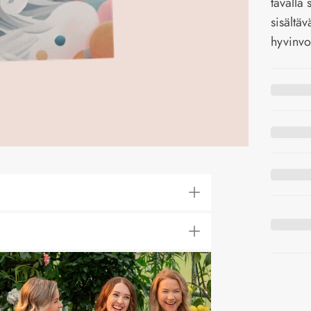
tavalla
sisältäv
hyvinvo