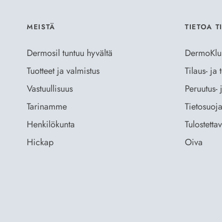
MEISTÄ
TIETOA T
Dermosil tuntuu hyvältä
DermoKlu
Tuotteet ja valmistus
Tilaus- ja
Vastuullisuus
Peruutus- 
Tarinamme
Tietosuoja
Henkilökunta
Tulostetta
Hickap
Oiva