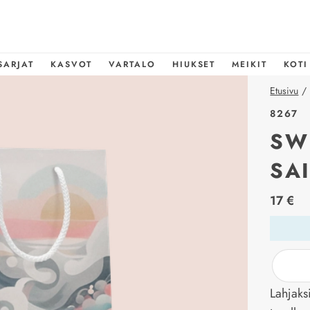
SARJAT
KASVOT
VARTALO
HIUKSET
MEIKIT
KOTI
Etusivu
/
8267
SW
SA
price_l
17 €
Lahjaksi