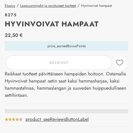
/
/
Etusivu
Loppuunmyydyt ja poistuneet tuotteet
Hyvinvoivat hampaat
8275
HYVINVOIVAT HAMPAAT
price_label
22,50 €
price_earnedBonusPoints
SOLDOUT
Raikkaat tuotteet päivittäiseen hampaiden hoitoon. Ostamalla
Hyvinvoivat hampaat -setin saat kaksi hammasharjaa, kaksi
hammastahnaa, hammaslangan ja suuveden huippuedulliseen
settihintaan.
product_seeReviewsButtonLabel