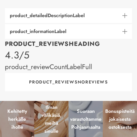
product_detailedDescriptionLabel
product_informationLabel
PRODUCT_REVIEWSHEADING
product_rating
4.3/5
product_reviewCountLabelFull
PRODUCT_REVIEWSNOREVIEWS
Ilman
Kehitetty
Suoraan
Bonuspisteitä
välikäsiä,
herkälle
varastoltamme
jokaisesta
meiltä
iholle
Pohjanmaalta
ostoksesta
sinulle