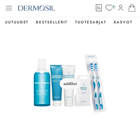
0
UUTUUDET
BESTSELLERIT
TUOTESARJAT
KASVOT
soldOut