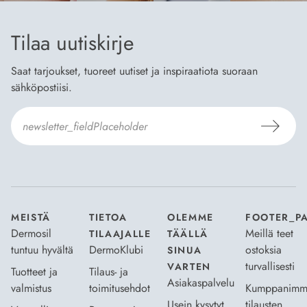
Tilaa uutiskirje
Saat tarjoukset, tuoreet uutiset ja inspiraatiota suoraan
sähköpostiisi.
Hyväksyn
Tilaus- ja toimitusehdot
ja
Tietosuojaselosteen
.
*
MEISTÄ
TIETOA
OLEMME
FOOTER_P
Dermosil
Meillä teet
TILAAJALLE
TÄÄLLÄ
tuntuu hyvältä
DermoKlubi
ostoksia
SINUA
turvallisesti
VARTEN
Tuotteet ja
Tilaus- ja
Asiakaspalvelu
valmistus
toimitusehdot
Kumppanimm
Usein kysytyt
tilausten