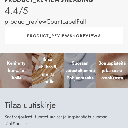
PRODUCT_REVIEWSHEADING
product_rating
4.4/5
product_reviewCountLabelFull
PRODUCT_REVIEWSNOREVIEWS
Ilman
Kehitetty
Suoraan
Bonuspisteitä
välikäsiä,
herkälle
varastoltamme
jokaisesta
meiltä
iholle
Pohjanmaalta
ostoksesta
sinulle
Tilaa uutiskirje
Saat tarjoukset, tuoreet uutiset ja inspiraatiota suoraan
sähköpostiisi.