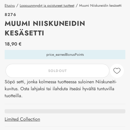
/
/
Etusivu
Loppuunmyydyt ja poistuneet tuotteet
Muumi Niiskuneidin kesäsetti
8276
MUUMI NIISKUNEIDIN
KESÄSETTI
price_label
18,90 €
price_earnedBonusPoints
SOLDOUT
Söpö setti, jonka kolmessa tuotteessa suloinen Niiskuneiti-
kuvitus. Osta lahjaksi tai ilahduta itseäsi hyvältä tuntuvilla
tuotteilla.
Limited Collection