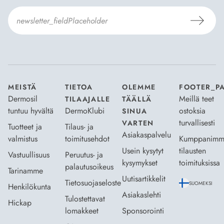
Hyväksyn
Tilaus- ja toimitusehdot
ja
Tietosuojaselosteen
.
*
MEISTÄ
TIETOA
OLEMME
FOOTER_P
Dermosil
Meillä teet
TILAAJALLE
TÄÄLLÄ
tuntuu hyvältä
DermoKlubi
ostoksia
SINUA
turvallisesti
VARTEN
Tuotteet ja
Tilaus- ja
Asiakaspalvelu
valmistus
toimitusehdot
Kumppanimm
Usein kysytyt
tilausten
Vastuullisuus
Peruutus- ja
kysymykset
toimituksissa
palautusoikeus
Tarinamme
Uutisartikkelit
Tietosuojaseloste
SUOMEKSI
Henkilökunta
Asiakaslehti
Tulostettavat
Hickap
lomakkeet
Sponsorointi