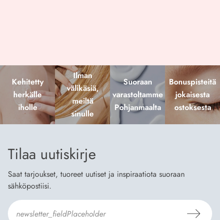
Ilman
Kehitetty
Suoraan
Bonuspisteitä
välikäsiä,
herkälle
varastoltamme
jokaisesta
meiltä
iholle
Pohjanmaalta
ostoksesta
sinulle
Tilaa uutiskirje
Saat tarjoukset, tuoreet uutiset ja inspiraatiota suoraan
sähköpostiisi.