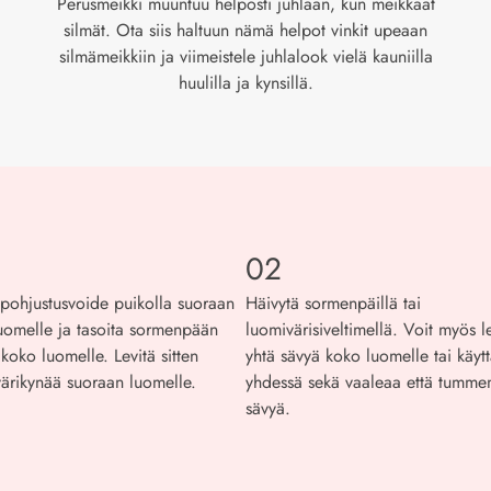
Perusmeikki muuntuu helposti juhlaan, kun meikkaat
silmät. Ota siis haltuun nämä helpot vinkit upeaan
silmämeikkiin ja viimeistele juhlalook vielä kauniilla
huulilla ja kynsillä.
02
 pohjustusvoide puikolla suoraan
Häivytä sormenpäillä tai
uomelle ja tasoita sormenpään
luomivärisiveltimellä. Voit myös le
 koko luomelle. Levitä sitten
yhtä sävyä koko luomelle tai käyt
ärikynää suoraan luomelle.
yhdessä sekä vaaleaa että tumm
sävyä.