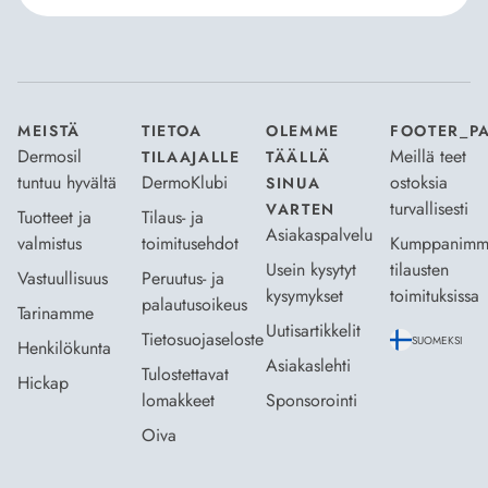
Hyväksyn
Tilaus- ja toimitusehdot
ja
Tietosuojaselosteen
.
*
MEISTÄ
TIETOA
OLEMME
FOOTER_P
Dermosil
Meillä teet
TILAAJALLE
TÄÄLLÄ
tuntuu hyvältä
DermoKlubi
ostoksia
SINUA
turvallisesti
VARTEN
Tuotteet ja
Tilaus- ja
Asiakaspalvelu
valmistus
toimitusehdot
Kumppanimm
Usein kysytyt
tilausten
Vastuullisuus
Peruutus- ja
kysymykset
toimituksissa
palautusoikeus
Tarinamme
Uutisartikkelit
Tietosuojaseloste
SUOMEKSI
Henkilökunta
Asiakaslehti
Tulostettavat
Hickap
lomakkeet
Sponsorointi
Oiva