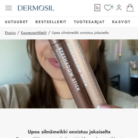
0
UUTUUDET
BESTSELLERIT
TUOTESARJAT
KASVOT
/
/
Etusivu
Kauneusartikkelit
Upea silmämeikki onnistuu jokaiselta
Upea silmämeikki onnistuu jokaiselta