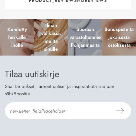
PRODUCT_REVIEWSNOREVIEWS
Ilman
Kehitetty
Suoraan
Bonuspisteitä
välikäsiä,
herkälle
varastoltamme
jokaisesta
meiltä
iholle
Pohjanmaalta
ostoksesta
sinulle
Tilaa uutiskirje
Saat tarjoukset, tuoreet uutiset ja inspiraatiota suoraan
sähköpostiisi.
Hyväksyn
Tilaus- ja toimitusehdot
ja
Tietosuojaselosteen
.
*