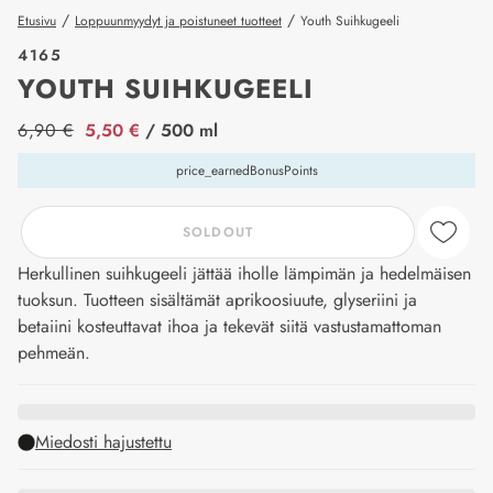
/
/
Etusivu
Loppuunmyydyt ja poistuneet tuotteet
Youth Suihkugeeli
4165
YOUTH SUIHKUGEELI
price_label
6,90 €
5,50 €
/ 500 ml
price_earnedBonusPoints
SOLDOUT
Herkullinen suihkugeeli jättää iholle lämpimän ja hedelmäisen
tuoksun. Tuotteen sisältämät aprikoosiuute, glyseriini ja
betaiini kosteuttavat ihoa ja tekevät siitä vastustamattoman
pehmeän.
Miedosti hajustettu