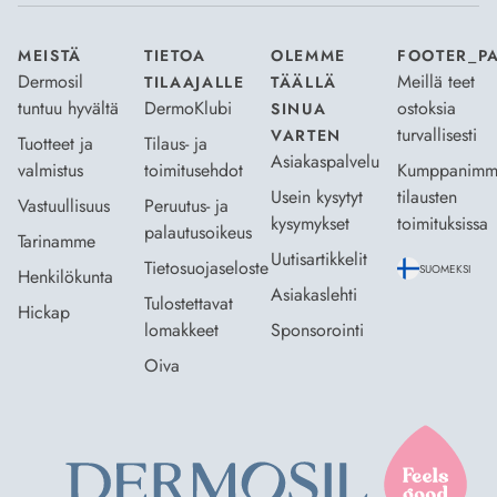
MEISTÄ
TIETOA
OLEMME
FOOTER_P
Dermosil
Meillä teet
TILAAJALLE
TÄÄLLÄ
tuntuu hyvältä
DermoKlubi
ostoksia
SINUA
turvallisesti
VARTEN
Tuotteet ja
Tilaus- ja
Asiakaspalvelu
valmistus
toimitusehdot
Kumppanimm
Usein kysytyt
tilausten
Vastuullisuus
Peruutus- ja
kysymykset
toimituksissa
palautusoikeus
Tarinamme
Uutisartikkelit
Tietosuojaseloste
SUOMEKSI
Henkilökunta
Asiakaslehti
Tulostettavat
Hickap
lomakkeet
Sponsorointi
Oiva