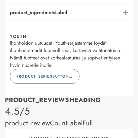
product_ingredientsLabel
YOUTH
Ihonhoidon uutuudet! Youth-sarjastamme löydät
ihonhoitotrendit luonnollisina, kestävinä vaihtoehtoina.
Nämä tuotteet ovat korkealaatuisia ja sopivat erityisen
hyvin nuorelle iholle.
PRODUCT_SERIESBUTTONLABEL
PRODUCT_REVIEWSHEADING
product_rating
4.5/5
product_reviewCountLabelFull