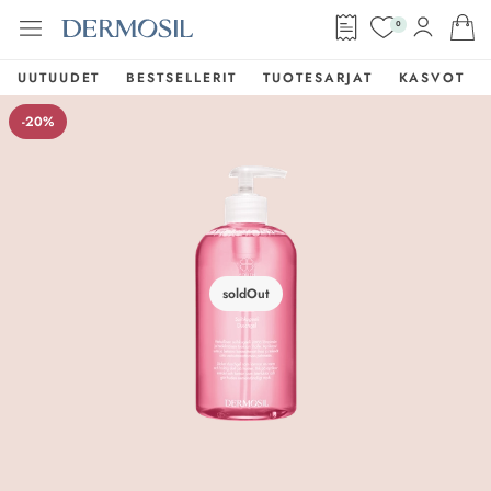
0
UUTUUDET
BESTSELLERIT
TUOTESARJAT
KASVOT
-20%
soldOut