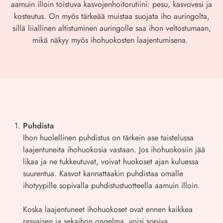
aamuin illoin toistuva kasvojenhoitorutiini: pesu, kasvovesi ja
kosteutus. On myös tärkeää muistaa suojata iho auringolta,
sillä liiallinen altistuminen auringolle saa ihon veltostumaan,
mikä näkyy myös ihohuokosten laajentumisena.
Puhdista
Ihon huolellinen puhdistus on tärkein ase taistelussa
laajentuneita ihohuokosia vastaan. Jos ihohuokosiin jää
likaa ja ne tukkeutuvat, voivat huokoset ajan kuluessa
suurentua. Kasvot kannattaakin puhdistaa omalle
ihotyypille sopivalla puhdistustuotteella aamuin illoin.
Koska laajentuneet ihohuokoset ovat ennen kaikkea
rasvaisen ja sekaihon ongelma, voisi sopiva