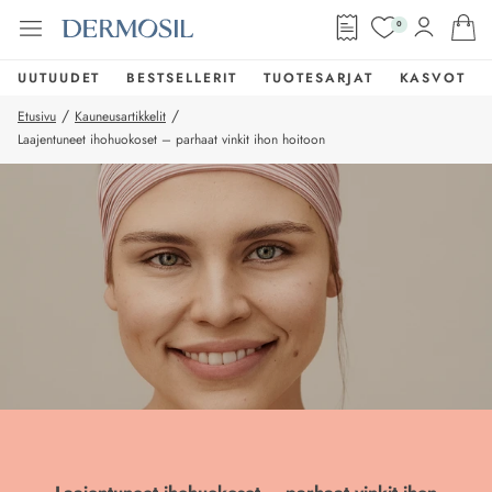
0
UUTUUDET
BESTSELLERIT
TUOTESARJAT
KASVOT
/
/
Etusivu
Kauneusartikkelit
Laajentuneet ihohuokoset – parhaat vinkit ihon hoitoon