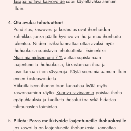
Tasapainottava kasvovoide
sopii käytettäväksi aamuin
illoin.
Ota avuksi tehotuotteet
Puhdistus, kasvovesi ja kosteutus ovat ihonhoidon
kolmikko, jonka päälle hyvinvoiva iho ja muu ihonhoito
rakentuu. Niiden lisäksi kannattaa ottaa avuksi myös
ihohuokosia supistavia tehotuotteita. Esimerkiksi
Niasiiniamidiseerumi 7 %
auttaa supistamaan
laajentuneita ihohuokosia, kirkastamaan ihoa ja
tasoittamaan ihon sävyeroja. Käytä seerumia aamuin illoin
ennen kosteusvoidetta.
Viikoittaiseen ihonhoitoon kannattaa lisätä myös
kasvonaamion käyttö.
Kuoriva savinaamio
poistaa iholta
epäpuhtauksia ja kuollutta ihosolukkoa sekä hidastaa
talirauhasten toimintaa.
Piilota: Paras meikkivoide laajentuneille ihohuokosille
Jos kasvoilla on laajentuneita ihohuokosia, kannattaa