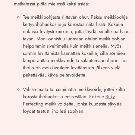
meikatessa pitää mielessä kaksi asiaa:
Tee meikkipohjasta riittävän ohut. Paksu meikkipohja
kertyy ihohuokosiin ja korostaa niitä lisää. Kokeile
erilaisia levitystekniikoita, jotta löydät sinulle parhaan
tavan. Moni onnistuu luomaan ohuen meikkipohjan
helpommin siveltimellä kuin meikkisienellä. Myös
sormin levittämistä kannattaa kokeilla, sillä sormien
lämpö auttaa meikkivoidetta sulautumaan ihoon. Jos
iholla on meikkivoiteen levittämisen jälkeen vielä
peitettävää, käytä
peitevoidetta
.
Valitse matta tai semimatta meikkivoide, jottei kiilto
korosta ihohuokosia entisestään. Kokeile
Silky
Perfecting meikkivoidetta
, jonka kuudesta sävystä
löydät taatusti ihollesi sopivan.