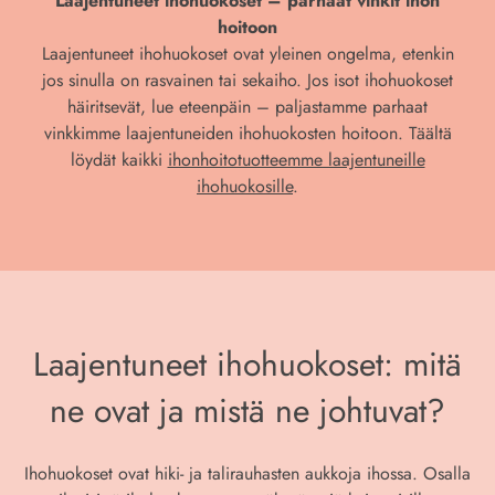
Laajentuneet ihohuokoset – parhaat vinkit ihon
hoitoon
Laajentuneet ihohuokoset ovat yleinen ongelma, etenkin
jos sinulla on rasvainen tai sekaiho. Jos isot ihohuokoset
häiritsevät, lue eteenpäin – paljastamme parhaat
vinkkimme laajentuneiden ihohuokosten hoitoon. Täältä
löydät kaikki
ihonhoitotuotteemme laajentuneille
ihohuokosille
.
Laajentuneet ihohuokoset: mitä
ne ovat ja mistä ne johtuvat?
Ihohuokoset ovat hiki- ja talirauhasten aukkoja ihossa. Osalla