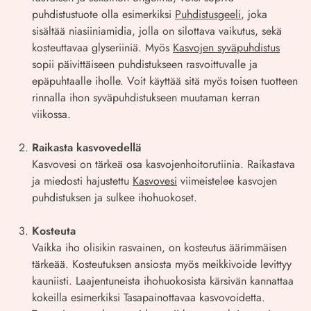
puhdistustuote olla esimerkiksi
Puhdistusgeeli
, joka
sisältää niasiiniamidia, jolla on silottava vaikutus, sekä
kosteuttavaa glyseriiniä. Myös
Kasvojen syväpuhdistus
sopii päivittäiseen puhdistukseen rasvoittuvalle ja
epäpuhtaalle iholle. Voit käyttää sitä myös toisen tuotteen
rinnalla ihon syväpuhdistukseen muutaman kerran
viikossa.
Raikasta kasvovedellä
Kasvovesi on tärkeä osa kasvojenhoitorutiinia. Raikastava
ja miedosti hajustettu
Kasvovesi
viimeistelee kasvojen
puhdistuksen ja sulkee ihohuokoset.
Kosteuta
Vaikka iho olisikin rasvainen, on kosteutus äärimmäisen
tärkeää. Kosteutuksen ansiosta myös meikkivoide levittyy
kauniisti. Laajentuneista ihohuokosista kärsivän kannattaa
kokeilla esimerkiksi Tasapainottavaa kasvovoidetta.