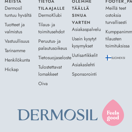
MEISTÄ
TIETOA
OLEMME
FOOTER_P
Dermosil
Meillä teet
TILAAJALLE
TÄÄLLÄ
tuntuu hyvältä
DermoKlubi
ostoksia
SINUA
turvallisesti
VARTEN
Tuotteet ja
Tilaus- ja
Asiakaspalvelu
valmistus
toimitusehdot
Kumppanimm
Usein kysytyt
tilausten
Vastuullisuus
Peruutus- ja
kysymykset
toimituksissa
palautusoikeus
Tarinamme
Uutisartikkelit
Tietosuojaseloste
SUOMEKSI
Henkilökunta
Asiakaslehti
Tulostettavat
Hickap
lomakkeet
Sponsorointi
Oiva