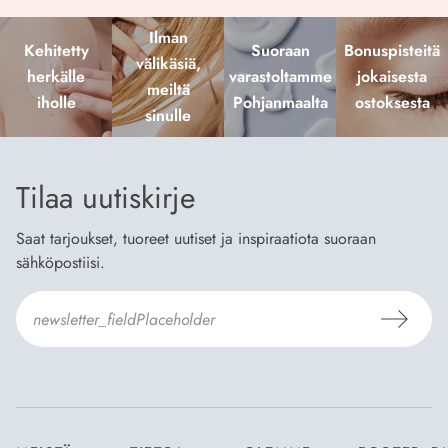
Ilman
Kehitetty
Suoraan
Bonuspisteitä
välikäsiä,
herkälle
varastoltamme
jokaisesta
meiltä
iholle
Pohjanmaalta
ostoksesta
sinulle
Tilaa uutiskirje
Saat tarjoukset, tuoreet uutiset ja inspiraatiota suoraan
sähköpostiisi.
Hyväksyn
Tilaus- ja toimitusehdot
ja
Tietosuojaselosteen
.
*