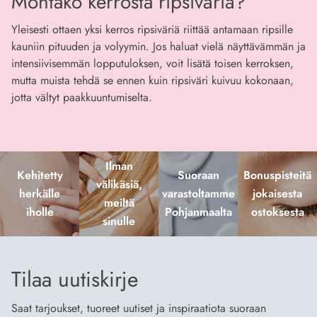
Montako kerrosta ripsiväriä?
Yleisesti ottaen yksi kerros ripsiväriä riittää antamaan ripsille
kauniin pituuden ja volyymin. Jos haluat vielä näyttävämmän ja
intensiivisemmän lopputuloksen, voit lisätä toisen kerroksen,
mutta muista tehdä se ennen kuin ripsiväri kuivuu kokonaan,
jotta vältyt paakkuuntumiselta.
Ilman
Kehitetty
Suoraan
Bonuspisteitä
välikäsiä,
herkälle
varastoltamme
jokaisesta
meiltä
iholle
Pohjanmaalta
ostoksesta
sinulle
Tilaa uutiskirje
Saat tarjoukset, tuoreet uutiset ja inspiraatiota suoraan