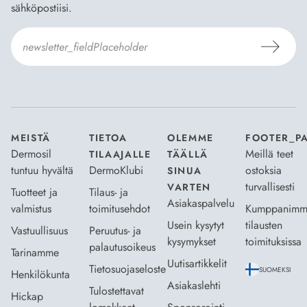
sähköpostiisi.
Hyväksyn
Tilaus- ja toimitusehdot
ja
Tietosuojaselosteen
.
*
MEISTÄ
TIETOA
OLEMME
FOOTER_P
Dermosil
Meillä teet
TILAAJALLE
TÄÄLLÄ
tuntuu hyvältä
DermoKlubi
ostoksia
SINUA
turvallisesti
VARTEN
Tuotteet ja
Tilaus- ja
Asiakaspalvelu
valmistus
toimitusehdot
Kumppanimm
Usein kysytyt
tilausten
Vastuullisuus
Peruutus- ja
kysymykset
toimituksissa
palautusoikeus
Tarinamme
Uutisartikkelit
Tietosuojaseloste
SUOMEKSI
Henkilökunta
Asiakaslehti
Tulostettavat
Hickap