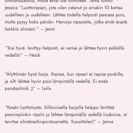
ominaisuuksilla, mutta eivät ole toimineet. Tämä toimii!” -
Jessica “Luottoripsari, jota olen ostanut jo ainakin 10 kertaa
uudelleen ja uudelleen. Lähtee todella helposti pesussa pois,
mutta pysyy koko päivän. Harvoja ripsareita, jotka eivät ärsytä
herkkiä silmiäni.” – Jenni
“Tosi hyvä: levittyy helposti, ei varise ja lähtee hyvin pelkällä
vedellä!” – Heidi
“Älyttömän hyvä harja. Ihanaa, kun ripsari ei rapise poskille,
ja silti lähtee hyvin pois lämpimällä vedellä. Ei enää
pandasilmiä ;)” – Leila
“Kesän luottotuote. Silikonisella harjalla helppo levittää
pienimpiinkin ripsiin ja lähtee lämpimällä vedellä liuskoina, ei
tarvitse silmämeikinpoistoainetta. Suosittelen!” – Jenna