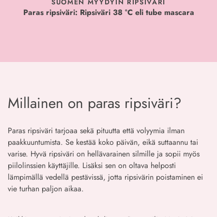
SUOMEN MYYDYIN RIPSIVÄRI
Paras ripsiväri: Ripsiväri 38 °C eli tube mascara
Millainen on paras ripsiväri?
Paras ripsiväri tarjoaa sekä pituutta että volyymia ilman
paakkuuntumista. Se kestää koko päivän, eikä suttaannu tai
varise. Hyvä ripsiväri on hellävarainen silmille ja sopii myös
piilolinssien käyttäjille. Lisäksi sen on oltava helposti
lämpimällä vedellä pestävissä, jotta ripsivärin poistaminen ei
vie turhan paljon aikaa.