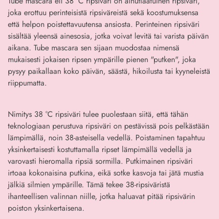
Tube mascara eli 38 °C ripsiväri on ainutlaatuinen ripsiväri,
joka erottuu perinteisistä ripsiväreistä sekä koostumuksensa
että helpon poistettavuutensa ansiosta. Perinteinen ripsiväri
sisältää yleensä ainesosia, jotka voivat levitä tai varista päivän
aikana. Tube mascara sen sijaan muodostaa nimensä
mukaisesti jokaisen ripsen ympärille pienen "putken", joka
pysyy paikallaan koko päivän, säästä, hikoilusta tai kyyneleistä
riippumatta.
Nimitys 38 °C ripsiväri tulee puolestaan siitä, että tähän
teknologiaan perustuva ripsiväri on pestävissä pois pelkästään
lämpimällä, noin 38-asteisella vedellä. Poistaminen tapahtuu
yksinkertaisesti kostuttamalla ripset lämpimällä vedellä ja
varovasti hieromalla ripsiä sormilla. Putkimainen ripsiväri
irtoaa kokonaisina putkina, eikä sotke kasvoja tai jätä mustia
jälkiä silmien ympärille. Tämä tekee 38-ripsiväristä
ihanteellisen valinnan niille, jotka haluavat pitää ripsivärin
poiston yksinkertaisena.