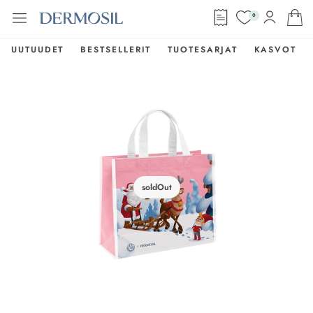
0
UUTUUDET
BESTSELLERIT
TUOTESARJAT
KASVOT
soldOut