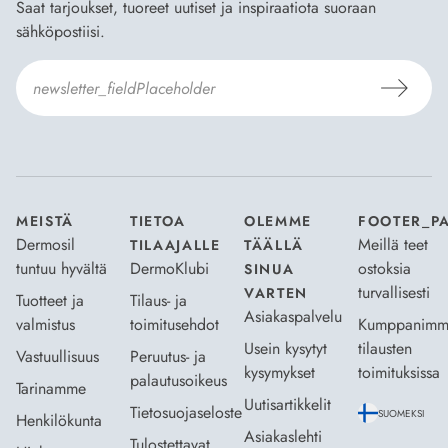
Saat tarjoukset, tuoreet uutiset ja inspiraatiota suoraan
sähköpostiisi.
Hyväksyn
Tilaus- ja toimitusehdot
ja
Tietosuojaselosteen
.
*
MEISTÄ
TIETOA
OLEMME
FOOTER_P
Dermosil
Meillä teet
TILAAJALLE
TÄÄLLÄ
tuntuu hyvältä
DermoKlubi
ostoksia
SINUA
turvallisesti
VARTEN
Tuotteet ja
Tilaus- ja
Asiakaspalvelu
valmistus
toimitusehdot
Kumppanimm
Usein kysytyt
tilausten
Vastuullisuus
Peruutus- ja
kysymykset
toimituksissa
palautusoikeus
Tarinamme
Uutisartikkelit
Tietosuojaseloste
SUOMEKSI
Henkilökunta
Asiakaslehti
Tulostettavat