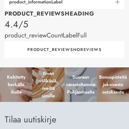
product_informationLabel
PRODUCT_REVIEWSHEADING
product_rating
4.4/5
product_reviewCountLabelFull
PRODUCT_REVIEWSNOREVIEWS
Ilman
Kehitetty
Suoraan
Bonuspisteitä
välikäsiä,
herkälle
varastoltamme
jokaisesta
meiltä
iholle
Pohjanmaalta
ostoksesta
sinulle
Tilaa uutiskirje