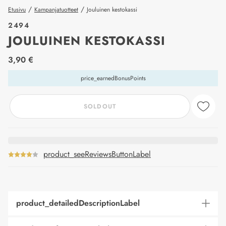
/
/
Etusivu
Kampanjatuotteet
Jouluinen kestokassi
2494
JOULUINEN KESTOKASSI
price_label
3,90 €
price_earnedBonusPoints
SOLDOUT
product_seeReviewsButtonLabel
product_detailedDescriptionLabel