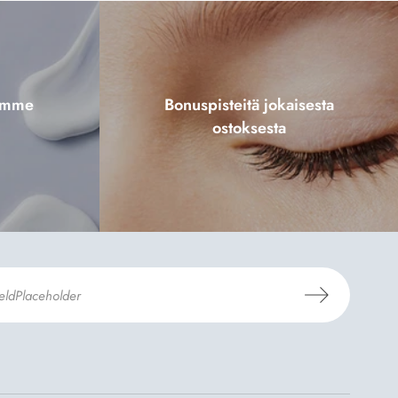
tamme
Bonuspisteitä jokaisesta
ostoksesta
aus- ja toimitusehdot
ja
Tietosuojaselosteen
.
*