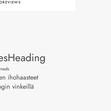
OREVIEWS
lesHeading
Smeds
ven ihohaasteet
gin vinkeillä