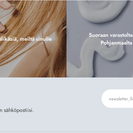
Suoraan varastol
likäsiä, meiltä sinulle
Pohjanmaalta
an sähköpostiisi.
Hyväksyn
Til