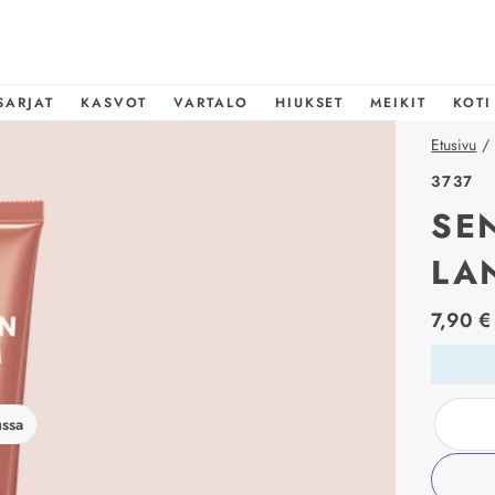
SARJAT
KASVOT
VARTALO
HIUKSET
MEIKIT
KOTI
Etusivu
/
3737
SE
LA
price_l
7,90 €
ussa