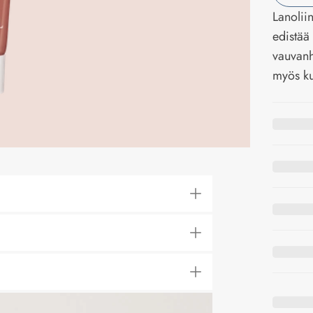
Lanolii
edistää
vauvanh
myös kui