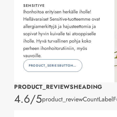
SENSITIVE
Ihonhoitoa erityisen herkälle iholle!
Hellävaraiset Sensitive-tuotteemme ovat
allergiamerkittyjä ja hajusteettomia ja
sopivat hyvin kuivalle tai atooppiselle
iholle. Hyvä turvallinen pohja koko
perheen ihonhoitorutiiniin, myös
vauvoille.
PRODUCT_SERIESBUTTONLABEL
PRODUCT_REVIEWSHEADING
product_rating
4.6/5
product_reviewCountLabelFu