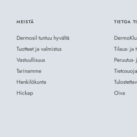
MEISTÄ
TIETOA T
Dermosil tuntuu hyvältä
DermoKlu
Tuotteet ja valmistus
Tilaus- ja
Vastuullisuus
Peruutus- 
Tarinamme
Tietosuoja
Henkilökunta
Tulostetta
Hickap
Oiva