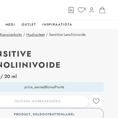
0
MEDI
OUTLET
INSPIRAATIOTA
Kasvojenhoito
/
Huulivoiteet
/
Sensitive Lanoliinivoide
NSITIVE
NOLIINIVOIDE
abel
/ 20 ml
price_earnedBonusPoints
TULOSSA MARRASKUUSSA
PRODUCT_SOLDOUTBUTTONLABEL