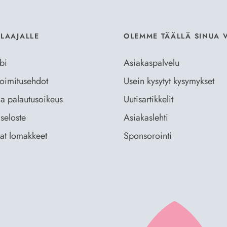
ILAAJALLE
OLEMME TÄÄLLÄ SINUA 
bi
Asiakaspalvelu
 toimitusehdot
Usein kysytyt kysymykset
ja palautusoikeus
Uutisartikkelit
seloste
Asiakaslehti
vat lomakkeet
Sponsorointi