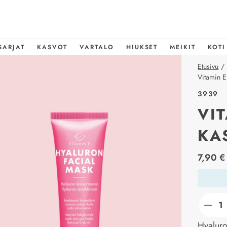
SARJAT
KASVOT
VARTALO
HIUKSET
MEIKIT
KOTI
Etusivu
/
Vitamin 
3939
VI
KA
price_l
7,90 €
Hyaluro