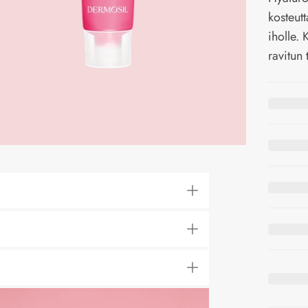
kosteut
iholle.
ravitun 