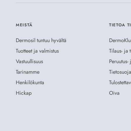
MEISTÄ
TIETOA T
Dermosil tuntuu hyvältä
DermoKlu
Tuotteet ja valmistus
Tilaus- ja
Vastuullisuus
Peruutus- 
Tarinamme
Tietosuoja
Henkilökunta
Tulostetta
Hickap
Oiva