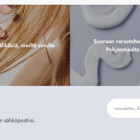
Suoraan varastol
likäsiä, meiltä sinulle
Pohjanmaalta
an sähköpostiisi.
Hyväksyn
Til