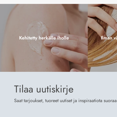
Kehitetty herkälle iholle
Ilman vä
Tilaa uutiskirje
Saat tarjoukset, tuoreet uutiset ja inspiraatiota suora