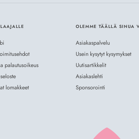
ILAAJALLE
OLEMME TÄÄLLÄ SINUA 
bi
Asiakaspalvelu
 toimitusehdot
Usein kysytyt kysymykset
ja palautusoikeus
Uutisartikkelit
seloste
Asiakaslehti
vat lomakkeet
Sponsorointi