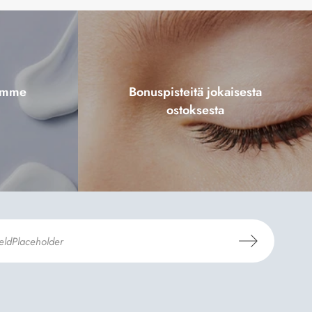
tamme
Bonuspisteitä jokaisesta
ostoksesta
aus- ja toimitusehdot
ja
Tietosuojaselosteen
.
*