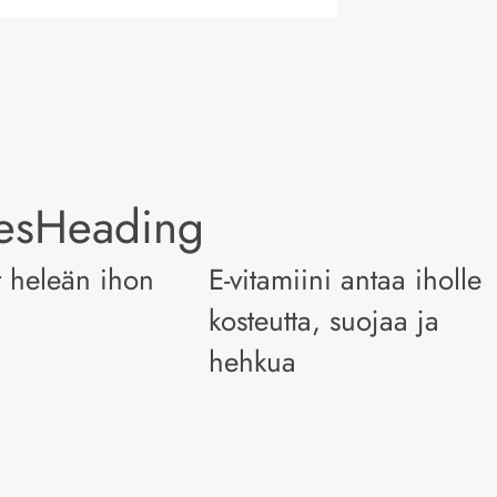
lesHeading
t heleän ihon
E-vitamiini antaa iholle
kosteutta, suojaa ja
hehkua