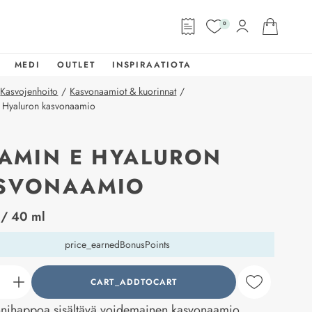
0
MEDI
OUTLET
INSPIRAATIOTA
Kasvojenhoito
/
Kasvonaamiot & kuorinnat
/
E Hyaluron kasvonaamio
TAMIN E HYALURON
SVONAAMIO
abel
/ 40 ml
price_earnedBonusPoints
CART_ADDTOCART
counter_current
nihappoa sisältävä voidemainen kasvonaamio