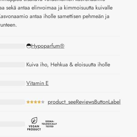
taa sekä antaa elinvoimaa ja kimmoisuutta kuivalle
 Kasvonaamio antaa iholle samettisen pehmeän ja
tunteen.
Hypoparfum®
Kuiva iho, Hehkua & eloisuutta iholle
Vitamin E
product_seeReviewsButtonLabel