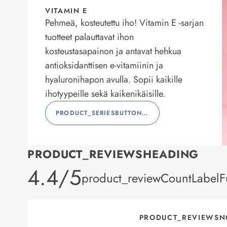
VITAMIN E
Pehmeä, kosteutettu iho! Vitamin E -sarjan
tuotteet palauttavat ihon
kosteustasapainon ja antavat hehkua
antioksidanttisen e-vitamiinin ja
hyaluronihapon avulla. Sopii kaikille
ihotyypeille sekä kaikenikäisille.
PRODUCT_SERIESBUTTONLABEL
PRODUCT_REVIEWSHEADING
product_rating
4.4/5
product_reviewCountLabelFu
PRODUCT_REVIEWSN