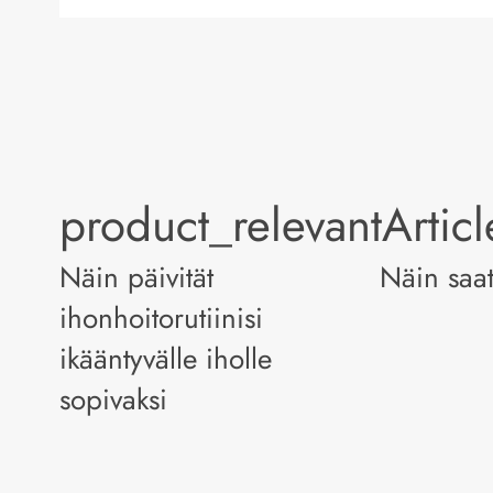
product_relevantArtic
Näin päivität
Näin saa
ihonhoitorutiinisi
ikääntyvälle iholle
sopivaksi