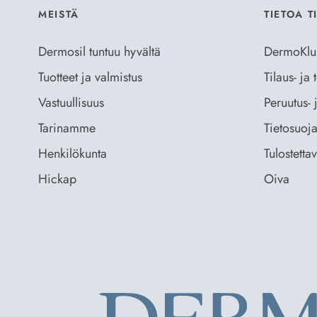
MEISTÄ
TIETOA T
Dermosil tuntuu hyvältä
DermoKlu
Tuotteet ja valmistus
Tilaus- ja
Vastuullisuus
Peruutus- 
Tarinamme
Tietosuoja
Henkilökunta
Tulostetta
Hickap
Oiva