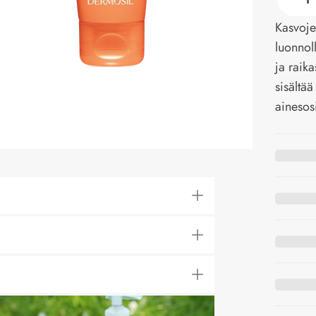
Kasvoje
luonnoll
ja raik
sisältä
ainesos