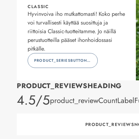
CLASSIC
Hyvinvoiva iho mutkattomasti! Koko perhe
voi turvallisesti käyttää suosittuja ja
riittoisia Classic-tuotteitamme. Jo näillä
perustuotteilla pääset ihonhoidossasi
pitkälle.
PRODUCT_SERIESBUTTONLABEL
PRODUCT_REVIEWSHEADING
product_rating
4.5/5
product_reviewCountLabelFu
PRODUCT_REVIEWSN