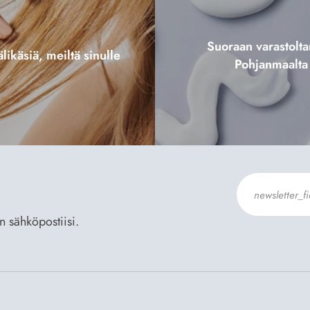
Suoraan varastol
likäsiä, meiltä sinulle
Pohjanmaalta
an sähköpostiisi.
Hyväksyn
Til