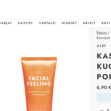
SARJAT
KASVOT
VARTALO
HIUKSET
MEIKIT
KOTI
Etusivu
/
Kasvojen 
4131
KA
KU
PO
price_l
6,90 