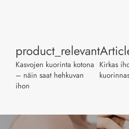
product_relevantArtic
Kasvojen kuorinta kotona
Kirkas ih
– näin saat hehkuvan
kuorinnas
ihon