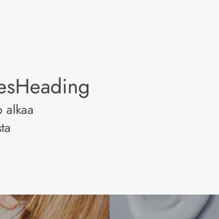
lesHeading
o alkaa
ta