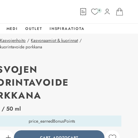
0
MEDI
OUTLET
INSPIRAATIOTA
Kasvojenhoito
/
Kasvonaamiot & kuorinnat
/
kuorintavoide porkkana
SVOJEN
ORINTAVOIDE
RKKANA
abel
€
/ 50 ml
price_earnedBonusPoints
CART_ADDTOCART