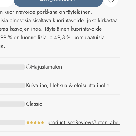
counter_current
n kuorintavoide porkkana on täyteläinen,
isia ainesosia sisältävä kuorintavoide, joka kirkastaa
astaa kasvojen ihoa. Täyteläinen kuorintavoide
ä 99 % on luonnollisia ja 49,3 % luomulaatuisia
ia.
Hajustamaton
Kuiva iho, Hehkua & eloisuutta iholle
Classic
product_seeReviewsButtonLabel