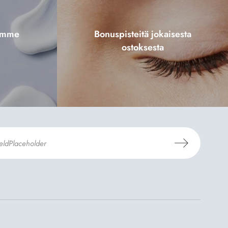
tamme
Bonuspisteitä jokaisesta
ostoksesta
aus- ja toimitusehdot
ja
Tietosuojaselosteen
.
*