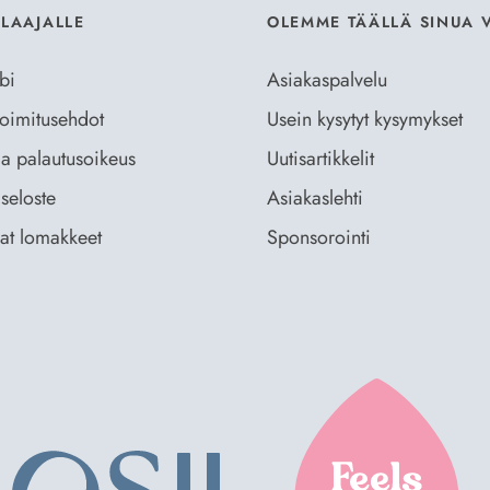
ILAAJALLE
OLEMME TÄÄLLÄ SINUA 
bi
Asiakaspalvelu
 toimitusehdot
Usein kysytyt kysymykset
ja palautusoikeus
Uutisartikkelit
seloste
Asiakaslehti
vat lomakkeet
Sponsorointi