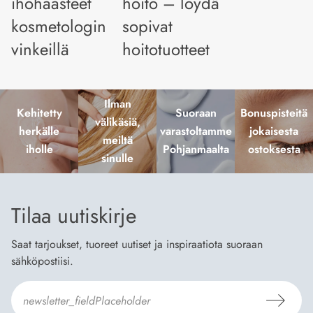
ihohaasteet
hoito – löydä
kosmetologin
sopivat
vinkeillä
hoitotuotteet
Ilman
Kehitetty
Suoraan
Bonuspisteitä
välikäsiä,
herkälle
varastoltamme
jokaisesta
meiltä
iholle
Pohjanmaalta
ostoksesta
sinulle
Tilaa uutiskirje
Saat tarjoukset, tuoreet uutiset ja inspiraatiota suoraan
sähköpostiisi.