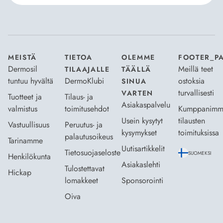
Hyväksyn
Tilaus- ja toimitusehdot
ja
Tietosuojaselosteen
.
*
MEISTÄ
TIETOA
OLEMME
FOOTER_P
Dermosil
Meillä teet
TILAAJALLE
TÄÄLLÄ
tuntuu hyvältä
DermoKlubi
ostoksia
SINUA
turvallisesti
VARTEN
Tuotteet ja
Tilaus- ja
Asiakaspalvelu
valmistus
toimitusehdot
Kumppanimm
Usein kysytyt
tilausten
Vastuullisuus
Peruutus- ja
kysymykset
toimituksissa
palautusoikeus
Tarinamme
Uutisartikkelit
Tietosuojaseloste
SUOMEKSI
Henkilökunta
Asiakaslehti
Tulostettavat
Hickap
lomakkeet
Sponsorointi
Oiva