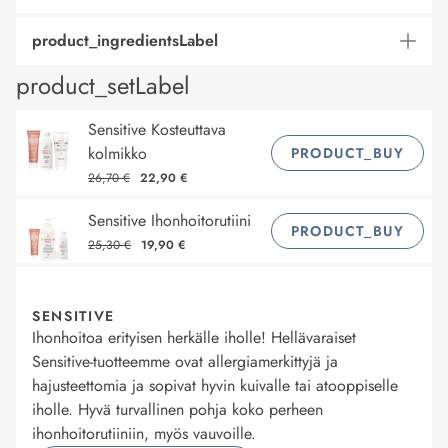
product_ingredientsLabel
product_setLabel
Sensitive Kosteuttava
kolmikko
PRODUCT_BUY
26,70 €
22,90 €
Sensitive Ihonhoitorutiini
PRODUCT_BUY
25,30 €
19,90 €
SENSITIVE
Ihonhoitoa erityisen herkälle iholle! Hellävaraiset
Sensitive-tuotteemme ovat allergiamerkittyjä ja
hajusteettomia ja sopivat hyvin kuivalle tai atooppiselle
iholle. Hyvä turvallinen pohja koko perheen
ihonhoitorutiiniin, myös vauvoille.