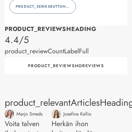
PRODUCT_SERIESBUTTONLABEL
PRODUCT_REVIEWSHEADING
product_rating
4.4/5
product_reviewCountLabelFull
PRODUCT_REVIEWSNOREVIEWS
product_relevantArticlesHeadin
Marjo Smeds
Josefina Kallio
Voita talven
Herkän ihon