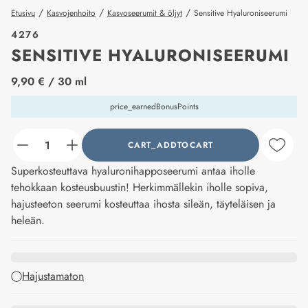
/
/
/
Etusivu
Kasvojenhoito
Kasvoseerumit & öljyt
Sensitive Hyaluroniseerumi
4276
SENSITIVE HYALURONISEERUMI
price_label
9,90 €
/ 30 ml
price_earnedBonusPoints
CART_ADDTOCART
counter_current
Superkosteuttava hyaluronihapposeerumi antaa iholle
tehokkaan kosteusbuustin! Herkimmällekin iholle sopiva,
hajusteeton seerumi kosteuttaa ihosta sileän, täyteläisen ja
heleän.
Hajustamaton