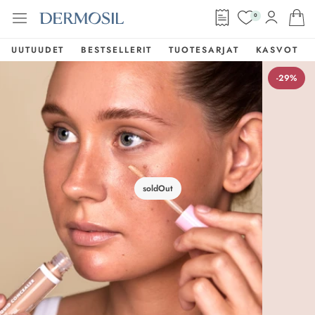
0
UUTUUDET
BESTSELLERIT
TUOTESARJAT
KASVOT
-29%
soldOut