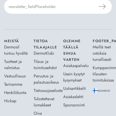
Hyväksyn
Tilaus- ja toimitusehdot
ja
Tietosuojaselosteen
.
*
MEISTÄ
TIETOA
OLEMME
FOOTER_P
Dermosil
Meillä teet
TILAAJALLE
TÄÄLLÄ
tuntuu hyvältä
DermoKlubi
ostoksia
SINUA
turvallisesti
VARTEN
Tuotteet ja
Tilaus- ja
Asiakaspalvelu
valmistus
toimitusehdot
Kumppanimm
Usein kysytyt
tilausten
Vastuullisuus
Peruutus- ja
kysymykset
toimituksissa
palautusoikeus
Tarinamme
Uutisartikkelit
Tietosuojaseloste
SUOMEKSI
Henkilökunta
Asiakaslehti
Tulostettavat
Hickap
lomakkeet
Sponsorointi
Oiva