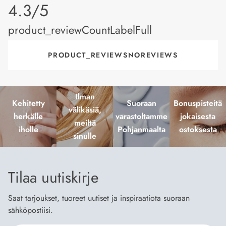
product_rating
4.3/5
product_reviewCountLabelFull
PRODUCT_REVIEWSNOREVIEWS
Ilman
Kehitetty
Suoraan
Bonuspisteitä
välikäsiä,
herkälle
varastoltamme
jokaisesta
meiltä
iholle
Pohjanmaalta
ostoksesta
sinulle
Tilaa uutiskirje
Saat tarjoukset, tuoreet uutiset ja inspiraatiota suoraan
sähköpostiisi.