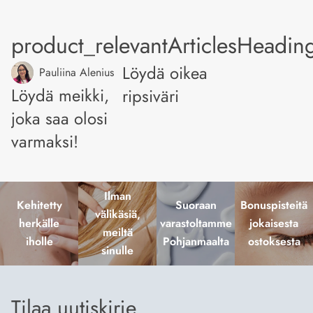
product_relevantArticlesHeadin
Löydä oikea
Pauliina Alenius
Löydä meikki,
ripsiväri
joka saa olosi
varmaksi!
Ilman
Kehitetty
Suoraan
Bonuspisteitä
välikäsiä,
herkälle
varastoltamme
jokaisesta
meiltä
iholle
Pohjanmaalta
ostoksesta
sinulle
Tilaa uutiskirje