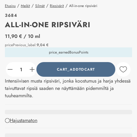
/
/
/
/
Etusivu
Meikit
Silmät
Ripsivärit
All-in-one ripsiväri
3684
ALL-IN-ONE RIPSIVÄRI
price_label
11,90 €
/ 10 ml
pricePrevious_label
:
9,04 €
price_earnedBonusPoints
CART_ADDTOCART
counter_current
Intensiivisen musta ripsiväri, jonka koostumus ja harja yhdessä
taivuttavat ripsiä saaden ne näyttämään pidemmiltä ja
tuuheammilta.
Hajustamaton