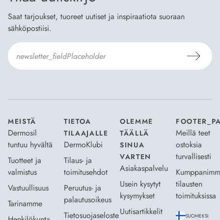
Saat tarjoukset, tuoreet uutiset ja inspiraatiota suoraan
sähköpostiisi.
Hyväksyn
Tilaus- ja toimitusehdot
ja
Tietosuojaselosteen
.
*
MEISTÄ
TIETOA
OLEMME
FOOTER_P
Dermosil
Meillä teet
TILAAJALLE
TÄÄLLÄ
tuntuu hyvältä
DermoKlubi
ostoksia
SINUA
turvallisesti
VARTEN
Tuotteet ja
Tilaus- ja
Asiakaspalvelu
valmistus
toimitusehdot
Kumppanimm
Usein kysytyt
tilausten
Vastuullisuus
Peruutus- ja
kysymykset
toimituksissa
palautusoikeus
Tarinamme
Uutisartikkelit
Tietosuojaseloste
SUOMEKSI
Henkilökunta