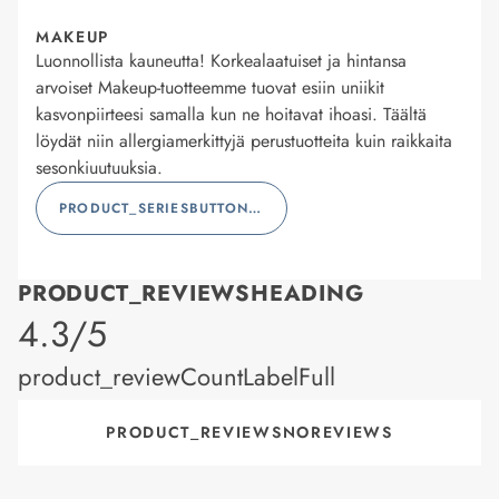
MAKEUP
Luonnollista kauneutta! Korkealaatuiset ja hintansa
arvoiset Makeup-tuotteemme tuovat esiin uniikit
kasvonpiirteesi samalla kun ne hoitavat ihoasi. Täältä
löydät niin allergiamerkittyjä perustuotteita kuin raikkaita
sesonkiuutuuksia.
PRODUCT_SERIESBUTTONLABEL
PRODUCT_REVIEWSHEADING
product_rating
4.3/5
product_reviewCountLabelFull
PRODUCT_REVIEWSNOREVIEWS