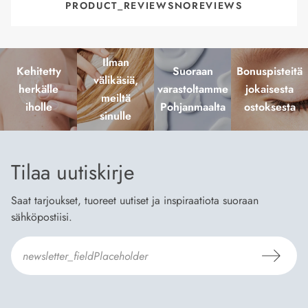
PRODUCT_REVIEWSNOREVIEWS
Ilman
Kehitetty
Suoraan
Bonuspisteitä
välikäsiä,
herkälle
varastoltamme
jokaisesta
meiltä
iholle
Pohjanmaalta
ostoksesta
sinulle
Tilaa uutiskirje
Saat tarjoukset, tuoreet uutiset ja inspiraatiota suoraan
sähköpostiisi.
Hyväksyn
Tilaus- ja toimitusehdot
ja
Tietosuojaselosteen
.
*