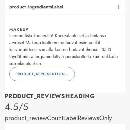
product_ingredientsLabel
MAKEUP
Luonnollista kauneutta! Korkealaatuiset ja hintansa
arvoiset Makeup-tuotteemme tuovat esiin uniikit
kasvonpiirteesi samalla kun ne hoitavat ihoasi. Täältä
löydät niin allergiamerkittyjä perustuotteita kuin raikkaita
sesonkiuutuuksia.
PRODUCT_SERIESBUTTONLABEL
PRODUCT_REVIEWSHEADING
product_rating
4.5/5
product_reviewCountLabelReviewsOnly