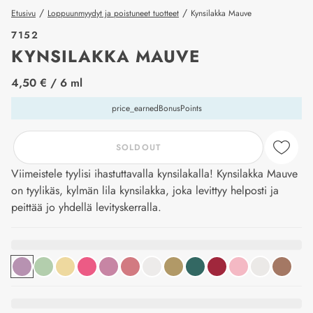
/
/
Etusivu
Loppuunmyydyt ja poistuneet tuotteet
Kynsilakka Mauve
7152
KYNSILAKKA MAUVE
price_label
4,50 €
/ 6 ml
price_earnedBonusPoints
SOLDOUT
Viimeistele tyylisi ihastuttavalla kynsilakalla! Kynsilakka Mauve
on tyylikäs, kylmän lila kynsilakka, joka levittyy helposti ja
peittää jo yhdellä levityskerralla.