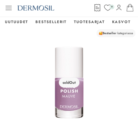
0
UUTUUDET
BESTSELLERIT
TUOTESARJAT
KASVOT
Bestseller
kategoriassa
soldOut