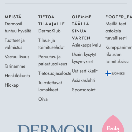
MEISTÄ
TIETOA
OLEMME
FOOTER_P
Dermosil
Meillä teet
TILAAJALLE
TÄÄLLÄ
tuntuu hyvältä
DermoKlubi
ostoksia
SINUA
turvallisesti
VARTEN
Tuotteet ja
Tilaus- ja
Asiakaspalvelu
valmistus
toimitusehdot
Kumppanimm
Usein kysytyt
tilausten
Vastuullisuus
Peruutus- ja
kysymykset
toimituksissa
palautusoikeus
Tarinamme
Uutisartikkelit
Tietosuojaseloste
SUOMEKSI
Henkilökunta
Asiakaslehti
Tulostettavat
Hickap
lomakkeet
Sponsorointi
Oiva