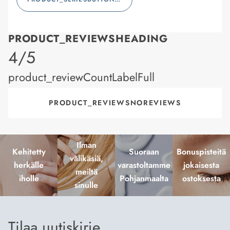
PRODUCT_REVIEWSHEADING
product_rating
4/5
product_reviewCountLabelFull
PRODUCT_REVIEWSNOREVIEWS
Ilman
Kehitetty
Suoraan
Bonuspisteitä
välikäsiä,
herkälle
varastoltamme
jokaisesta
meiltä
iholle
Pohjanmaalta
ostoksesta
sinulle
Tilaa uutiskirje