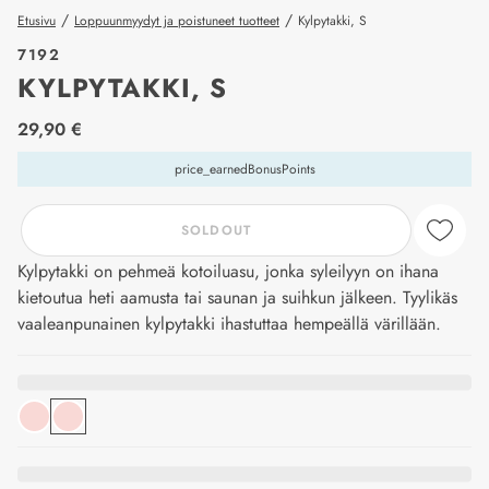
/
/
Etusivu
Loppuunmyydyt ja poistuneet tuotteet
Kylpytakki, S
7192
KYLPYTAKKI, S
price_label
29,90 €
price_earnedBonusPoints
SOLDOUT
Kylpytakki on pehmeä kotoiluasu, jonka syleilyyn on ihana
kietoutua heti aamusta tai saunan ja suihkun jälkeen. Tyylikäs
vaaleanpunainen kylpytakki ihastuttaa hempeällä värillään.