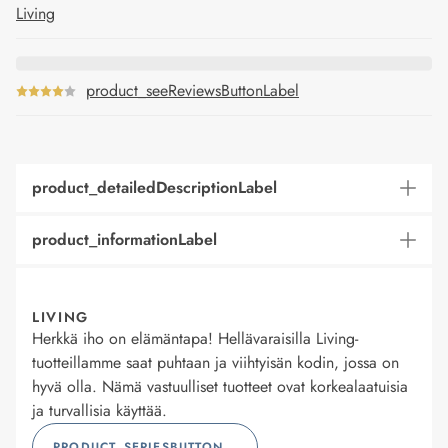
Living
product_seeReviewsButtonLabel
product_detailedDescriptionLabel
product_informationLabel
LIVING
Herkkä iho on elämäntapa! Hellävaraisilla Living-
tuotteillamme saat puhtaan ja viihtyisän kodin, jossa on
hyvä olla. Nämä vastuulliset tuotteet ovat korkealaatuisia
ja turvallisia käyttää.
PRODUCT_SERIESBUTTONLABEL