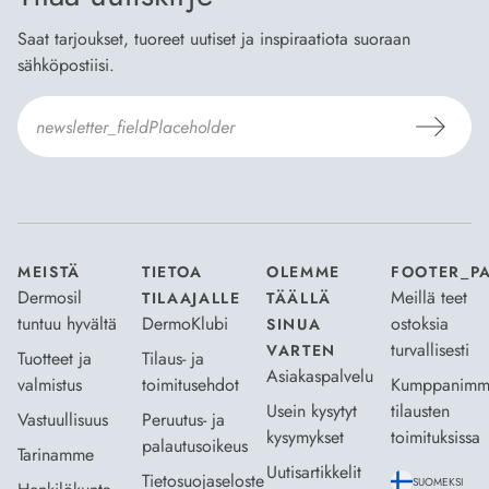
Saat tarjoukset, tuoreet uutiset ja inspiraatiota suoraan
sähköpostiisi.
Hyväksyn
Tilaus- ja toimitusehdot
ja
Tietosuojaselosteen
.
*
MEISTÄ
TIETOA
OLEMME
FOOTER_P
Dermosil
Meillä teet
TILAAJALLE
TÄÄLLÄ
tuntuu hyvältä
DermoKlubi
ostoksia
SINUA
turvallisesti
VARTEN
Tuotteet ja
Tilaus- ja
Asiakaspalvelu
valmistus
toimitusehdot
Kumppanimm
Usein kysytyt
tilausten
Vastuullisuus
Peruutus- ja
kysymykset
toimituksissa
palautusoikeus
Tarinamme
Uutisartikkelit
Tietosuojaseloste
SUOMEKSI