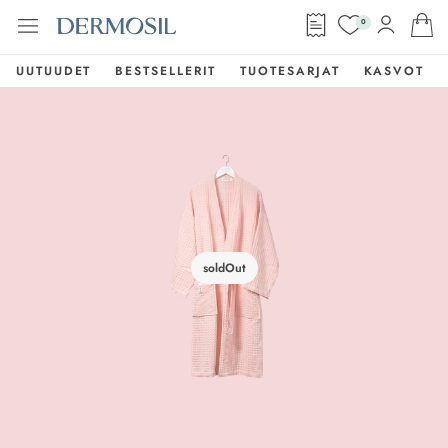
0
UUTUUDET
BESTSELLERIT
TUOTESARJAT
KASVOT
soldOut