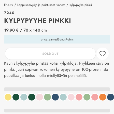
/
/
Etusivu
Loppuunmyydyt ja poistuneet tuotteet
Kylpypyyhe pinkki
7240
KYLPYPYYHE PINKKI
price_label
19,90 €
/ 70 x 140 cm
price_earnedBonusPoints
SOLDOUT
Kaunis kylpypyyhe piristää kotisi kylpytiloja. Pyyhkeen sävy on
pinkki. Juuri sopivan kokoinen kylpypyyhe on 100-prosenttista
puuvillaa ja tuntuu iholla miellyttävän pehmeältä.