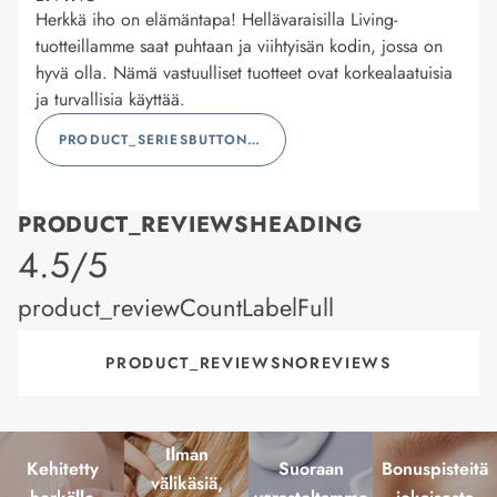
Herkkä iho on elämäntapa! Hellävaraisilla Living-
tuotteillamme saat puhtaan ja viihtyisän kodin, jossa on
hyvä olla. Nämä vastuulliset tuotteet ovat korkealaatuisia
ja turvallisia käyttää.
PRODUCT_SERIESBUTTONLABEL
PRODUCT_REVIEWSHEADING
product_rating
4.5/5
product_reviewCountLabelFull
PRODUCT_REVIEWSNOREVIEWS
Ilman
Kehitetty
Suoraan
Bonuspisteitä
välikäsiä,