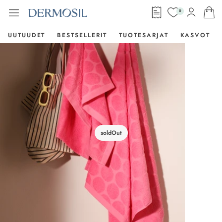
0
UUTUUDET
BESTSELLERIT
TUOTESARJAT
KASVOT
soldOut