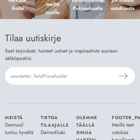
herkälle
varastoltamme
jokaisesta
meiltä
iholle
Pohjanmaalta
ostoksesta
sinulle
Tilaa uutiskirje
Saat tarjoukset, tuoreet uutiset ja inspiraatiota suoraan
sähköpostiisi.
Hyväksyn
Tilaus- ja toimitusehdot
ja
Tietosuojaselosteen
.
*
MEISTÄ
TIETOA
OLEMME
FOOTER_P
Dermosil
Meillä teet
TILAAJALLE
TÄÄLLÄ
tuntuu hyvältä
DermoKlubi
ostoksia
SINUA
turvallisesti