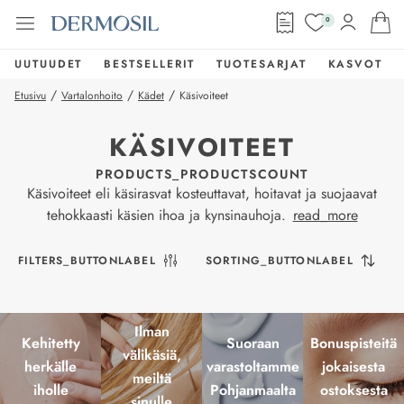
0
UUTUUDET
BESTSELLERIT
TUOTESARJAT
KASVOT
/
/
/
Etusivu
Vartalonhoito
Kädet
Käsivoiteet
KÄSIVOITEET
PRODUCTS_PRODUCTSCOUNT
Käsivoiteet eli käsirasvat kosteuttavat, hoitavat ja suojaavat
tehokkaasti käsien ihoa ja kynsinauhoja.
read_more
FILTERS_BUTTONLABEL
SORTING_BUTTONLABEL
Ilman
Kehitetty
Suoraan
Bonuspisteitä
välikäsiä,
herkälle
varastoltamme
jokaisesta
meiltä
iholle
Pohjanmaalta
ostoksesta
sinulle