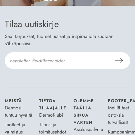
Tilaa uutiskirje
Saat tarjoukset, tuoreet uutiset ja inspiraatiota suoraan
sähköpostiisi.
Hyväksyn
Tilaus- ja toimitusehdot
ja
Tietosuojaselosteen
.
*
MEISTÄ
TIETOA
OLEMME
FOOTER_P
Dermosil
Meillä teet
TILAAJALLE
TÄÄLLÄ
tuntuu hyvältä
DermoKlubi
ostoksia
SINUA
turvallisesti
VARTEN
Tuotteet ja
Tilaus- ja
Asiakaspalvelu
valmistus
toimitusehdot
Kumppanimm