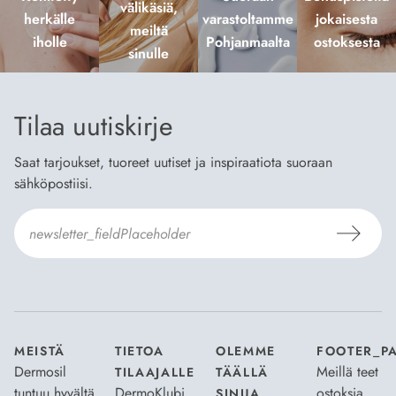
välikäsiä,
herkälle
varastoltamme
jokaisesta
meiltä
iholle
Pohjanmaalta
ostoksesta
sinulle
Tilaa uutiskirje
Saat tarjoukset, tuoreet uutiset ja inspiraatiota suoraan
sähköpostiisi.
Hyväksyn
Tilaus- ja toimitusehdot
ja
Tietosuojaselosteen
.
*
MEISTÄ
TIETOA
OLEMME
FOOTER_P
Dermosil
Meillä teet
TILAAJALLE
TÄÄLLÄ
tuntuu hyvältä
DermoKlubi
ostoksia
SINUA