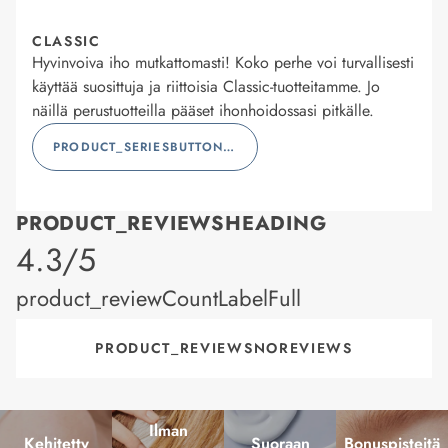
CLASSIC
Hyvinvoiva iho mutkattomasti! Koko perhe voi turvallisesti
käyttää suosittuja ja riittoisia Classic-tuotteitamme. Jo
näillä perustuotteilla pääset ihonhoidossasi pitkälle.
PRODUCT_SERIESBUTTONLABEL
PRODUCT_REVIEWSHEADING
product_rating
4.3/5
product_reviewCountLabelFull
PRODUCT_REVIEWSNOREVIEWS
Ilman
Kehitetty
Suoraan
Bonuspisteitä