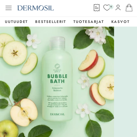
0
UUTUUDET
BESTSELLERIT
TUOTESARJAT
KASVOT