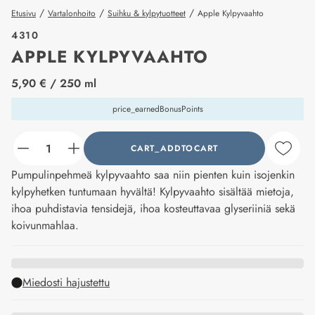
/
/
/
Etusivu
Vartalonhoito
Suihku & kylpytuotteet
Apple Kylpyvaahto
4310
APPLE KYLPYVAAHTO
price_label
5,90 €
/ 250 ml
price_earnedBonusPoints
CART_ADDTOCART
counter_current
Pumpulinpehmeä kylpyvaahto saa niin pienten kuin isojenkin
kylpyhetken tuntumaan hyvältä! Kylpyvaahto sisältää mietoja,
ihoa puhdistavia tensidejä, ihoa kosteuttavaa glyseriiniä sekä
koivunmahlaa.
Miedosti hajustettu