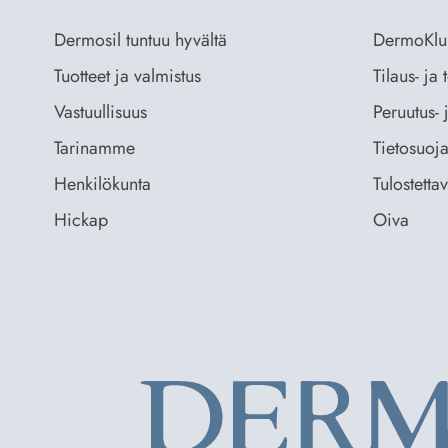
Dermosil tuntuu hyvältä
DermoKlu
Tuotteet ja valmistus
Tilaus- ja
Vastuullisuus
Peruutus- 
Tarinamme
Tietosuoja
Henkilökunta
Tulostetta
Hickap
Oiva