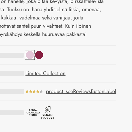
on hänelle, joka pitää kevyistä, pirskahtelevista
sta. Tuoksu on ihana yhdistelmä litsiä, omenaa,
n kukkaa, vadelmaa sekä vaniljaa, joita
ottavat santelipuun vivahteet. Kuin iloinen
yrskähdys keskellä huuruavaa pakkasta!
Limited Collection
product_seeReviewsButtonLabel