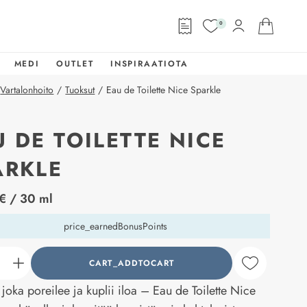
0
MEDI
OUTLET
INSPIRAATIOTA
Vartalonhoito
/
Tuoksut
/
Eau de Toilette Nice Sparkle
U DE TOILETTE NICE
ARKLE
abel
€
/ 30 ml
price_earnedBonusPoints
CART_ADDTOCART
counter_current
 joka poreilee ja kuplii iloa – Eau de Toilette Nice