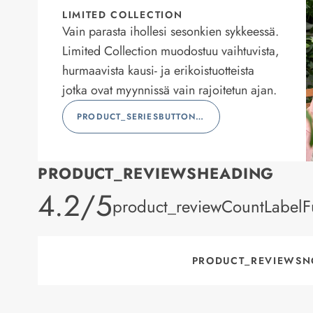
LIMITED COLLECTION
Vain parasta ihollesi sesonkien sykkeessä.
Limited Collection muodostuu vaihtuvista,
hurmaavista kausi- ja erikoistuotteista
jotka ovat myynnissä vain rajoitetun ajan.
PRODUCT_SERIESBUTTONLABEL
PRODUCT_REVIEWSHEADING
product_rating
4.2/5
product_reviewCountLabelFu
PRODUCT_REVIEWSN