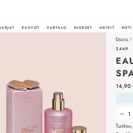
SARJAT
KASVOT
VARTALO
HIUKSET
MEIKIT
KOTI
Etusivu
/
2469
EA
SP
price_l
14,90 
Tuoksu,