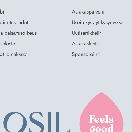
bi
Asiakaspalvelu
 toimitusehdot
Usein kysytyt kysymykset
ja palautusoikeus
Uutisartikkelit
seloste
Asiakaslehti
vat lomakkeet
Sponsorointi