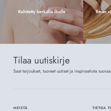
Kehitetty herkälle iholle
Ilman vä
Tilaa uutiskirje
Saat tarjoukset, tuoreet uutiset ja inspiraatiota suora
MEISTÄ
TIETOA T