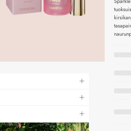
Sparkle 
tuoksui
kirsika
tasapain
naurunp