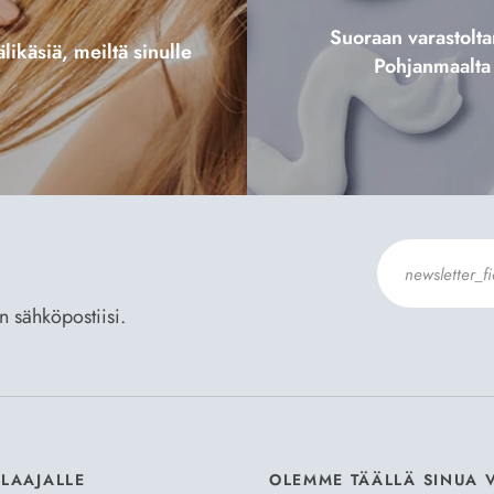
Suoraan varastol
likäsiä, meiltä sinulle
Pohjanmaalta
an sähköpostiisi.
Hyväksyn
Til
ILAAJALLE
OLEMME TÄÄLLÄ SINUA 