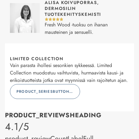
ALISA KOIVUPORRAS,
DERMOSILIN
TUOTEKEHITYSKEMISTI
Fresh Wood -tuoksu on ihanan
mausteinen ja sensuelli.
LIMITED COLLECTION
Vain parasta ihollesi sesonkien sykkeessä. Limited
Collection muodostuu vaihtuvista, hurmaavista kausi- ja
erikoistuotteista jotka ovat myynnissä vain rajoitetun ajan.
PRODUCT_SERIESBUTTONLABEL
PRODUCT_REVIEWSHEADING
product_rating
4.1/5
product_reviewCountLabelFull