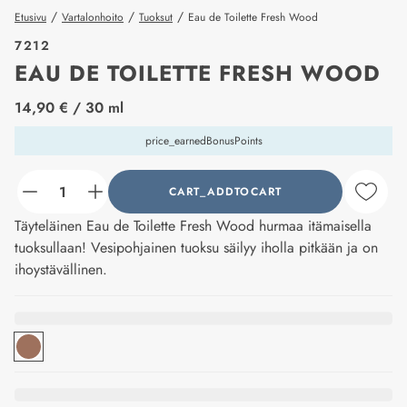
/
/
/
Etusivu
Vartalonhoito
Tuoksut
Eau de Toilette Fresh Wood
7212
EAU DE TOILETTE FRESH WOOD
price_label
14,90 €
/ 30 ml
price_earnedBonusPoints
CART_ADDTOCART
counter_current
Täyteläinen Eau de Toilette Fresh Wood hurmaa itämaisella
tuoksullaan! Vesipohjainen tuoksu säilyy iholla pitkään ja on
ihoystävällinen.