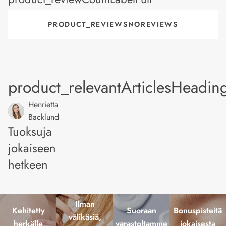
PRODUCT_REVIEWSNOREVIEWS
product_relevantArticlesHeadin
Henrietta
Backlund
Tuoksuja
jokaiseen
hetkeen
Ilman
Kehitetty
Suoraan
Bonuspisteitä
välikäsiä,
herkälle
varastoltamme
jokaisesta