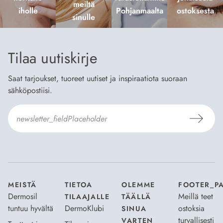
meiltä
iholle
Pohjanmaalta
ostoksesta
sinulle
Tilaa uutiskirje
Saat tarjoukset, tuoreet uutiset ja inspiraatiota suoraan
sähköpostiisi.
Hyväksyn
Tilaus- ja toimitusehdot
ja
Tietosuojaselosteen
.
*
MEISTÄ
TIETOA
OLEMME
FOOTER_P
Dermosil
Meillä teet
TILAAJALLE
TÄÄLLÄ
tuntuu hyvältä
DermoKlubi
ostoksia
SINUA
turvallisesti
VARTEN