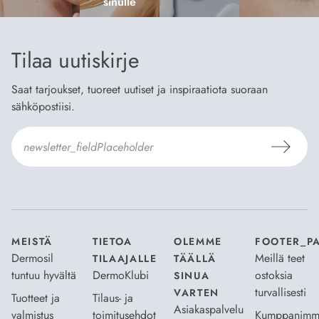
sinulle
Tilaa uutiskirje
Saat tarjoukset, tuoreet uutiset ja inspiraatiota suoraan
sähköpostiisi.
Hyväksyn
Tilaus- ja toimitusehdot
ja
Tietosuojaselosteen
.
*
MEISTÄ
TIETOA
OLEMME
FOOTER_P
Dermosil
Meillä teet
TILAAJALLE
TÄÄLLÄ
tuntuu hyvältä
DermoKlubi
ostoksia
SINUA
turvallisesti
VARTEN
Tuotteet ja
Tilaus- ja
Asiakaspalvelu
valmistus
toimitusehdot
Kumppanimm