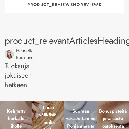
PRODUCT_REVIEWSNOREVIEWS
product_relevantArticlesHeadin
Henrietta
Backlund
Tuoksuja
jokaiseen
hetkeen
Ilman
Kehitetty
Suoraan
Bonuspisteitä
välikäsiä,
herkälle
varastoltamme
jokaisesta
meiltä
iholle
Pohjanmaalta
ostoksesta