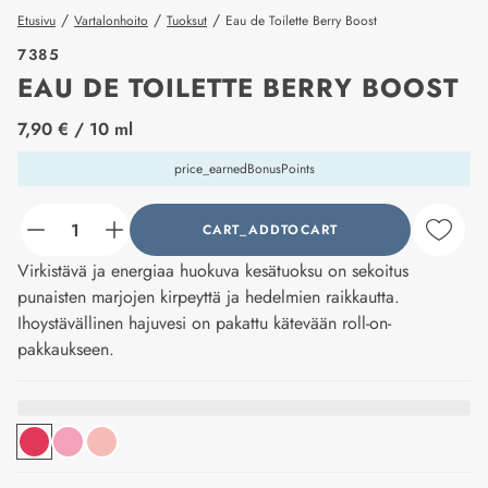
/
/
/
Etusivu
Vartalonhoito
Tuoksut
Eau de Toilette Berry Boost
7385
EAU DE TOILETTE BERRY BOOST
price_label
7,90 €
/ 10 ml
price_earnedBonusPoints
CART_ADDTOCART
counter_current
Virkistävä ja energiaa huokuva kesätuoksu on sekoitus
punaisten marjojen kirpeyttä ja hedelmien raikkautta.
Ihoystävällinen hajuvesi on pakattu kätevään roll-on-
pakkaukseen.