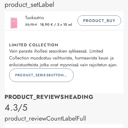
product_setLabel
Tuoksutrio
PRODUCT_BUY
23,70 €
18,90 €
/
3 x 10 ml
LIMITED COLLECTION
Vain parasta ihollesi sesonkien sykkeessä. Limited
Collection muodostuu vaihtuvista, hurmaavista kausi- ja
erikoistuotteista jotka ovat myynnissä vain rajoitetun ajan.
PRODUCT_SERIESBUTTONLABEL
PRODUCT_REVIEWSHEADING
product_rating
4.3/5
product_reviewCountLabelFull