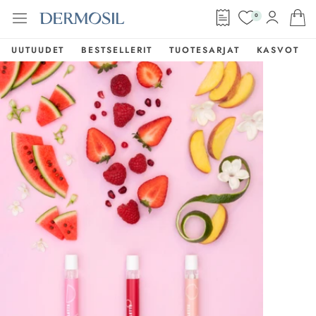
0
UUTUUDET
BESTSELLERIT
TUOTESARJAT
KASVOT