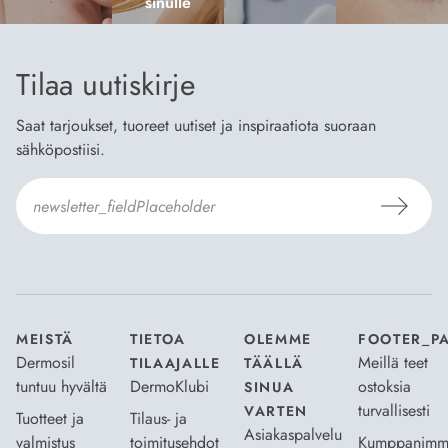
sinulle
Tilaa uutiskirje
Saat tarjoukset, tuoreet uutiset ja inspiraatiota suoraan
sähköpostiisi.
Hyväksyn
Tilaus- ja toimitusehdot
ja
Tietosuojaselosteen
.
*
MEISTÄ
TIETOA
OLEMME
FOOTER_P
Dermosil
Meillä teet
TILAAJALLE
TÄÄLLÄ
tuntuu hyvältä
DermoKlubi
ostoksia
SINUA
turvallisesti
VARTEN
Tuotteet ja
Tilaus- ja
Asiakaspalvelu
valmistus
toimitusehdot
Kumppanimm