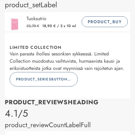
product_setLabel
Tuoksutrio
PRODUCT_BUY
23,70 €
18,90 €
/
3 x 10 ml
LIMITED COLLECTION
Vain parasta ihollesi sesonkien sykkeessä. Limited
Collection muodostuu vaihtuvista, hurmaavista kausi- ja
erikoistuotteista jotka ovat myynnissä vain rajoitetun ajan.
PRODUCT_SERIESBUTTONLABEL
PRODUCT_REVIEWSHEADING
product_rating
4.1/5
product_reviewCountLabelFull