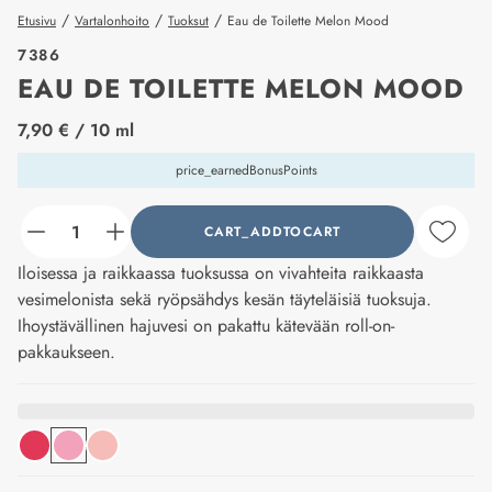
/
/
/
Etusivu
Vartalonhoito
Tuoksut
Eau de Toilette Melon Mood
7386
EAU DE TOILETTE MELON MOOD
price_label
7,90 €
/ 10 ml
price_earnedBonusPoints
CART_ADDTOCART
counter_current
Iloisessa ja raikkaassa tuoksussa on vivahteita raikkaasta
vesimelonista sekä ryöpsähdys kesän täyteläisiä tuoksuja.
Ihoystävällinen hajuvesi on pakattu kätevään roll-on-
pakkaukseen.