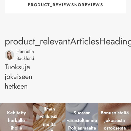
PRODUCT_REVIEWSNOREVIEWS
product_relevantArticlesHeadin
Henrietta
Backlund
Tuoksuja
jokaiseen
hetkeen
Ilman
Kehitetty
Suoraan
Bonuspisteitä
välikäsiä,
herkälle
varastoltamme
jokaisesta
meiltä
iholle
Pohjanmaalta
ostoksesta