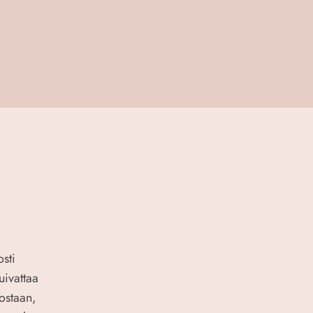
sti
uivattaa
ostaan,