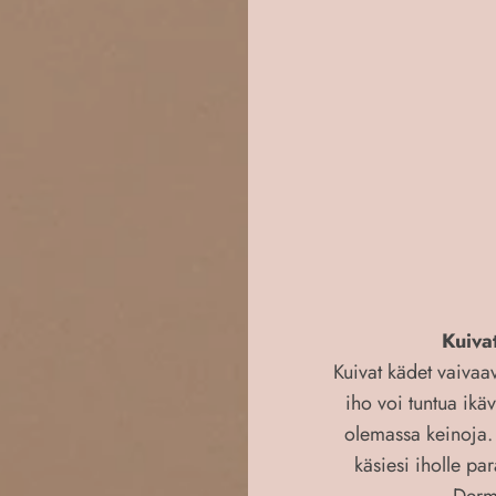
Kuiva
Kuivat kädet vaivaav
iho voi tuntua ikä
olemassa keinoja.
käsiesi iholle par
Dermo