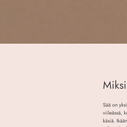
Miksi
Sää on yksi
viileässä, 
käsiä. Ikää