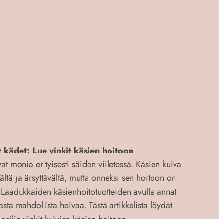
t kädet: Lue vinkit käsien hoitoon
at monia erityisesti säiden viiletessä. Käsien kuiva
vältä ja ärsyttävältä, mutta onneksi sen hoitoon on
 Laadukkaiden käsienhoitotuotteiden avulla annat
asta mahdollista hoivaa. Tästä artikkelista löydät
silin vinkit kuivien käsien hoitoon.