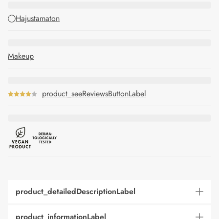
Hajustamaton
Makeup
product_seeReviewsButtonLabel
product_detailedDescriptionLabel
product_informationLabel