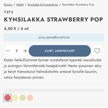
/
/
/
Etusivu
Meikit
Kynsilakat & kynsienhoito
Kynsilakka Strawberry Pop
7373
KYNSILAKKA STRAWBERRY POP
price_label
4,50 €
/ 6 ml
price_earnedBonusPoints
CART_ADDTOCART
counter_current
Kesän herkullisimmat kynnet muistuttavat kypsistä mansikoista
ja auringon lämmittämistä kesäpäivistä! Hento punainen sävy
ja kevyt hienostunut helmiäishohto antavat kynsille kauniin,
valoa heijastavan pinnan.