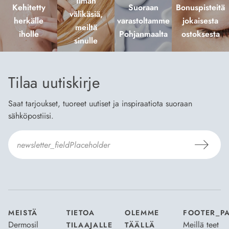
Ilman
Kehitetty
Suoraan
Bonuspisteitä
välikäsiä,
herkälle
varastoltamme
jokaisesta
meiltä
iholle
Pohjanmaalta
ostoksesta
sinulle
Tilaa uutiskirje
Saat tarjoukset, tuoreet uutiset ja inspiraatiota suoraan
sähköpostiisi.
Hyväksyn
Tilaus- ja toimitusehdot
ja
Tietosuojaselosteen
.
*
MEISTÄ
TIETOA
OLEMME
FOOTER_P
Dermosil
Meillä teet
TILAAJALLE
TÄÄLLÄ