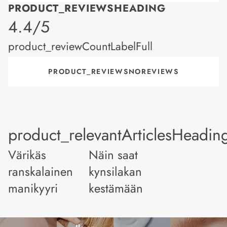
PRODUCT_REVIEWSHEADING
product_rating
4.4/5
product_reviewCountLabelFull
PRODUCT_REVIEWSNOREVIEWS
product_relevantArticlesHeadin
Värikäs
Näin saat
ranskalainen
kynsilakan
manikyyri
kestämään