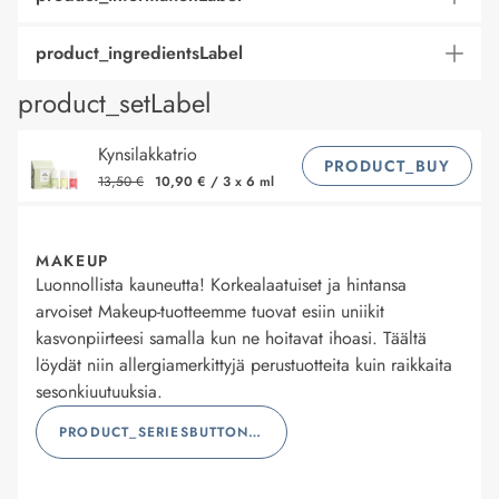
product_ingredientsLabel
product_setLabel
Kynsilakkatrio
PRODUCT_BUY
13,50 €
10,90 €
/
3 x 6 ml
MAKEUP
Luonnollista kauneutta! Korkealaatuiset ja hintansa
arvoiset Makeup-tuotteemme tuovat esiin uniikit
kasvonpiirteesi samalla kun ne hoitavat ihoasi. Täältä
löydät niin allergiamerkittyjä perustuotteita kuin raikkaita
sesonkiuutuuksia.
PRODUCT_SERIESBUTTONLABEL