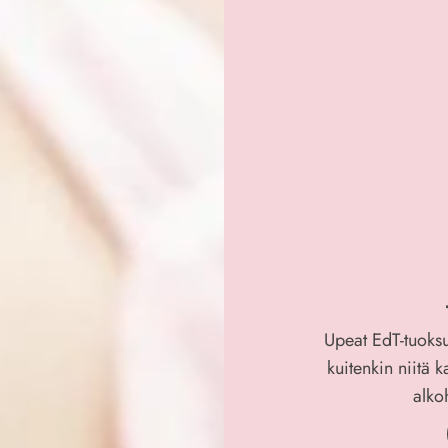
Upeat EdT-tuoksut
kuitenkin niitä 
alko