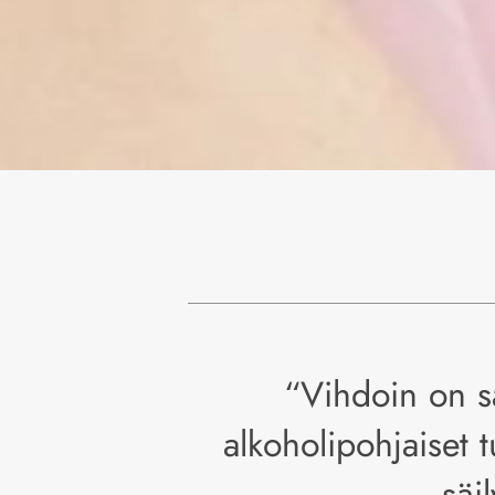
“
Vihdoin on sa
alkoholipohjaiset t
säi