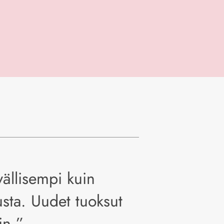
vällisempi kuin
dusta. Uudet tuoksut
in.
”